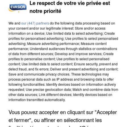
Le respect de votre vie privée est
APRÈS TOUTES CES CANICULES, LES REFUGES
notre priorité
DE FAUNE SAUVAGE SONT...
We and
our (447) partners
do the following data processing based on
your consent and/or our legitimate interest: Store and/or access
information on a device; Use limited data to select advertising; Create
profiles for personalised advertising; Use profiles to select personalised
advertising; Measure advertising performance; Measure content
performance; Understand audiences through statistics or combinations
of data from different sources; Develop and improve services; Create
profiles to personalise content; Use profiles to select personalised
content; Use limited data to select content; Ensure security, prevent and
detect fraud, and fix errors; Deliver and present advertising and content;
Save and communicate privacy choices. These technologies may
process personal data such as IP address and browsing data to offer
following functionalities: Identify devices based on information actively
requested; Use precise geolocation data; Match and combine data from
other data sources; Link different devices; Identify devices based on
information transmitted automatically.
Vous pouvez accepter en cliquant sur "Accepter
L’UN DES FONDATEURS SUPPOSÉS DE LA DZ
et fermer", ou affiner en sélectionnant les
MAFIA INTERPELLÉ EN ALGÉRIE