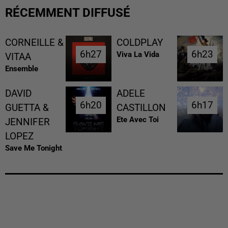
RÉCEMMENT DIFFUSÉ
CORNEILLE &
COLDPLAY
6h27
6h27
6h23
6h23
Viva La Vida
VITAA
Ensemble
DAVID
ADELE
6h20
6h20
6h17
6h17
GUETTA &
CASTILLON
Ete Avec Toi
JENNIFER
LOPEZ
Save Me Tonight