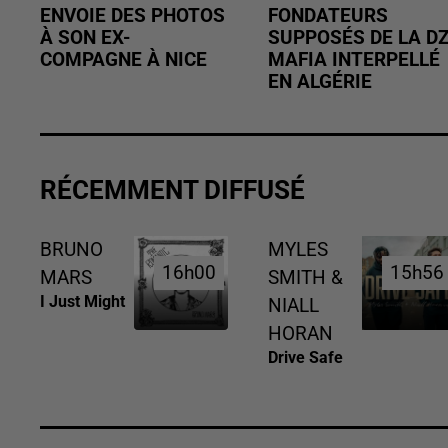
ENVOIE DES PHOTOS
FONDATEURS
À SON EX-
SUPPOSÉS DE LA D
COMPAGNE À NICE
MAFIA INTERPELLÉ
EN ALGÉRIE
RÉCEMMENT DIFFUSÉ
BRUNO
MYLES
16h00
16h00
15h56
15h56
MARS
SMITH &
I Just Might
NIALL
HORAN
Drive Safe