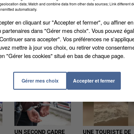
e Péronne. Le 12 septembre dernier, il s'en était pri
eolocation data; Match and combine data from other data sources; Link different de
de maltraiter son enfant. La victime avait eu la lèvre
nsmitted automatically.
à l'audience, avait reconnu les faits.
pter en cliquant sur "Accepter et fermer", ou affiner en
/ou partenaires dans "Gérer mes choix". Vous pouvez éga
"Continuer sans accepter". Vos préférences ne s'appliqu
uvez mettre à jour vos choix, ou retirer votre consenteme
en "Gérer les cookies" situé en bas de chaque page.
Gérer mes choix
Accepter et fermer
UN SECOND CADRE
UNE TOURISTE DE