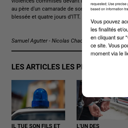
violences commises devant le collège Béranger d
requested; Use precise g
au père d'un camarade de son fils, qu'il accusait 
based on information tra
blessée et quatre jours d’ITT. Le prévenu, absent 
Vous pouvez acce
les finalités et
en cliquant sur 
Samuel Agutter - Nicolas Chacun
ce site. Vous po
moment via le li
LES ARTICLES LES PLUS VUS
IL TUE SON FILS ET
L’UN DES