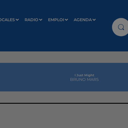
OCALES
RADIO
EMPLOI
AGENDA
I Just Might
BRUNO MARS