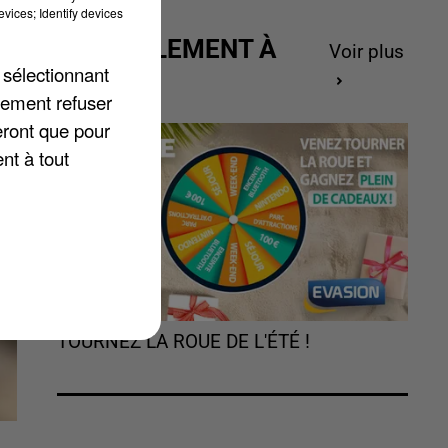
s
vices; Identify devices
ACTUELLEMENT À
Voir plus
 sélectionnant
GAGNER
lement refuser
eront que pour
nt à tout
TOURNEZ LA ROUE DE L'ÉTÉ !