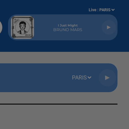
Live :
PARIS
I Just Might
BRUNO MARS
PARIS