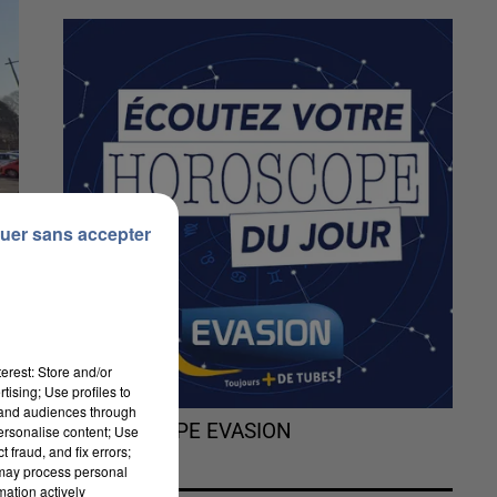
uer sans accepter
erest: Store and/or
tising; Use profiles to
tand audiences through
L'HOROSCOPE EVASION
personalise content; Use
 fraud, and fix errors;
 may process personal
mation actively