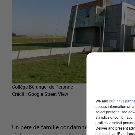
Collège Béranger de Péronne
Crédit :
Google Street View
We and
our (447) partn
access information on a 
select personalised ad
statistics or combinatio
profiles to select person
Un père de famille condamné à 4 mois de priso
Deliver and present adv
data such as IP address 