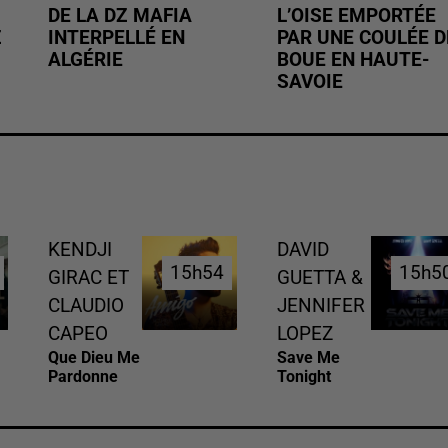
DE LA DZ MAFIA
L’OISE EMPORTÉE
Z
INTERPELLÉ EN
PAR UNE COULÉE D
ALGÉRIE
BOUE EN HAUTE-
SAVOIE
KENDJI
DAVID
15h54
15h54
15h5
15h5
GIRAC ET
GUETTA &
CLAUDIO
JENNIFER
CAPEO
LOPEZ
Que Dieu Me
Save Me
Pardonne
Tonight