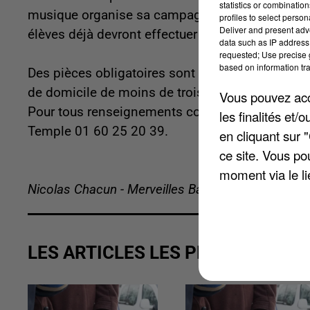
statistics or combinatio
musique organise sa campagne d'inscription jusqu
profiles to select person
Deliver and present adv
élèves déjà devront effectuer leur pré-inscriptio
data such as IP address 
requested; Use precise g
based on information tra
Des pièces obligatoires sont à fournir : le formu
de domicile de moins de trois mois, et enfin une c
Vous pouvez acce
Pour tous renseignements complémentaires, cont
les finalités et
Temple 01 60 25 20 39.
en cliquant sur 
ce site. Vous po
moment via le li
Nicolas Chacun - Merveilles Bavuidinsi
LES ARTICLES LES PLUS VUS