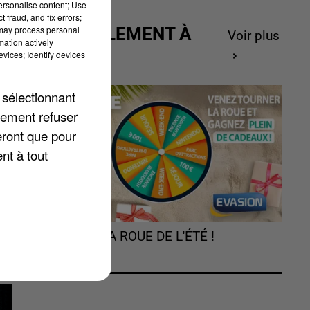
personalise content; Use
 fraud, and fix errors;
 may process personal
ACTUELLEMENT À
Voir plus
mation actively
GAGNER
vices; Identify devices
 sélectionnant
te
lement refuser
eront que pour
nt à tout
TOURNEZ LA ROUE DE L'ÉTÉ !