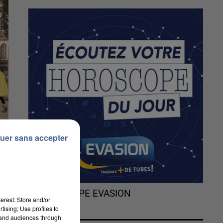
uer sans accepter
L'HOROSCOPE EVASION
erest: Store and/or
tising; Use profiles to
tand audiences through