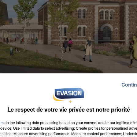
Contin
Le respect de votre vie privée est notre priorité
ers
do the following data processing based on your consent and/or our legitimate int
ours cette semaine pour les inscriptions avant la
device; Use limited data to select advertising; Create profiles for personalised adver
vertising; Measure advertising performance; Measure content performance; Unders
dre la Cité de la Musique Simone Veil. L'école de