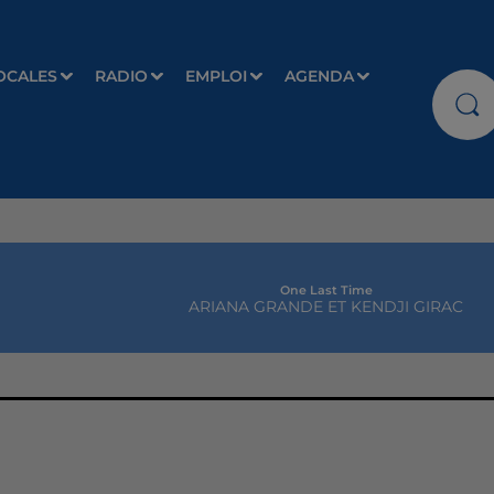
OCALES
RADIO
EMPLOI
AGENDA
One Last Time
ARIANA GRANDE ET KENDJI GIRAC