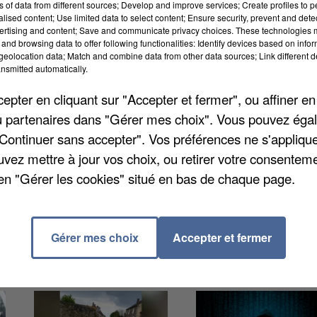
ns of data from different sources; Develop and improve services; Create profiles to 
'à vendredi, le 28 juin. Les nouveaux élèves, et les
alised content; Use limited data to select content; Ensure security, prevent and detect
ertising and content; Save and communicate privacy choices. These technologies
n aux deux secrétariats.
and browsing data to offer following functionalities: Identify devices based on infor
eolocation data; Match and combine data from other data sources; Link different de
nsmitted automatically.
laire d'inscription 2024/2025 complété, un justificatif
opie du livret de famille ou de la carte d'identité.
pter en cliquant sur "Accepter et fermer", ou affiner en
actez la Cité de la musique au 01 64 34 68 03 et Si
/ou partenaires dans "Gérer mes choix". Vous pouvez éga
"Continuer sans accepter". Vos préférences ne s'appliqu
uvez mettre à jour vos choix, ou retirer votre consenteme
en "Gérer les cookies" situé en bas de chaque page.
Gérer mes choix
Accepter et fermer