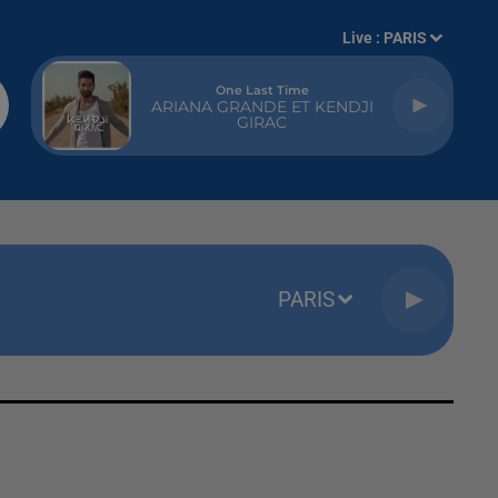
Live :
PARIS
One Last Time
ARIANA GRANDE ET KENDJI
GIRAC
PARIS