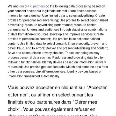
We and
our (447) partners
do the following data processing based on
your consent and/or our legitimate interest: Store and/or access
information on a device; Use limited data to select advertising; Create
profiles for personalised advertising; Use profiles to select personalised
advertising; Measure advertising performance; Measure content
performance; Understand audiences through statistics or combinations
of data from different sources; Develop and improve services; Create
profiles to personalise content; Use profiles to select personalised
content; Use limited data to select content; Ensure security, prevent and
detect fraud, and fix errors; Deliver and present advertising and content;
Save and communicate privacy choices. These technologies may
process personal data such as IP address and browsing data to offer
following functionalities: Identify devices based on information actively
requested; Use precise geolocation data; Match and combine data from
other data sources; Link different devices; Identify devices based on
information transmitted automatically.
UNE TOURISTE DE L’OISE EMPORTÉE PAR UNE
Vous pouvez accepter en cliquant sur "Accepter
COULÉE DE BOUE EN HAUTE-SAVOIE
et fermer", ou affiner en sélectionnant les
finalités et/ou partenaires dans "Gérer mes
choix". Vous pouvez également refuser en