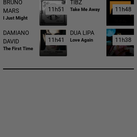
BRUNO
TIBZ
11h51
11h51
11h48
11h48
Take Me Away
MARS
I Just Might
DAMIANO
DUA LIPA
11h41
11h41
11h38
11h38
Love Again
DAVID
The First Time