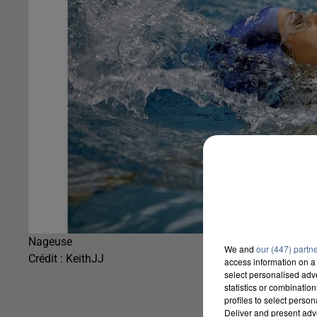
Nageuse
We and
our (447) partn
Crédit :
KeithJJ
access information on a 
select personalised ad
statistics or combinatio
profiles to select person
Deliver and present adv