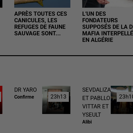
APRÈS TOUTES CES
L’UN DES
CANICULES, LES
FONDATEURS
REFUGES DE FAUNE
SUPPOSÉS DE LA D
SAUVAGE SONT...
MAFIA INTERPELL
EN ALGÉRIE
DR YARO
SEVDALIZA
23h13
23h13
23h1
23h1
Confirme
ET PABLLO
VITTAR ET
YSEULT
Alibi