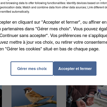
and browsing data to offer following functionalities: Identify devices based on infor
ne a été retenue pour accueillir les championnats de
eolocation data; Match and combine data from other data sources; Link different de
nsmitted automatically.
assemblera les meilleurs nageuses et nageurs de tou
lles répertoriées par l'Institut national de la jeunes
pter en cliquant sur "Accepter et fermer", ou affiner en
e plus de 1.400 licenciés en natation sur la saison
/ou partenaires dans "Gérer mes choix". Vous pouvez éga
ès de 395.000.
"Continuer sans accepter". Vos préférences ne s'appliqu
uvez mettre à jour vos choix, ou retirer votre consenteme
en "Gérer les cookies" situé en bas de chaque page.
Gérer mes choix
Accepter et fermer