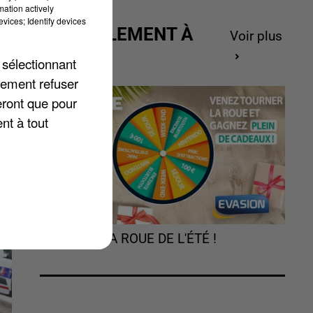
mation actively
vices; Identify devices
ACTUELLEMENT À
Voir plus
te
GAGNER
se
 sélectionnant
lement refuser
eront que pour
nt à tout
TOURNEZ LA ROUE DE L'ÉTÉ !