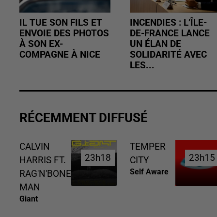
IL TUE SON FILS ET
INCENDIES : L’ÎLE-
ENVOIE DES PHOTOS
DE-FRANCE LANCE
À SON EX-
UN ÉLAN DE
COMPAGNE À NICE
SOLIDARITÉ AVEC
LES...
RÉCEMMENT DIFFUSÉ
CALVIN
TEMPER
23h18
23h18
23h15
23h15
HARRIS FT.
CITY
Self Aware
RAG'N'BONE
MAN
Giant