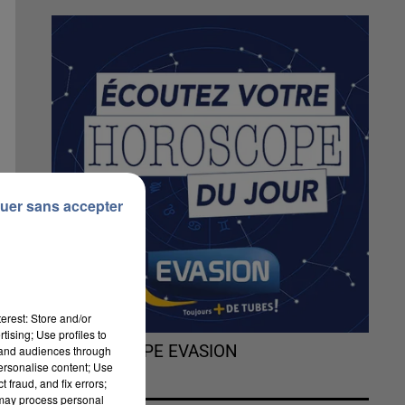
uer sans accepter
erest: Store and/or
tising; Use profiles to
L'HOROSCOPE EVASION
tand audiences through
personalise content; Use
 fraud, and fix errors;
 may process personal