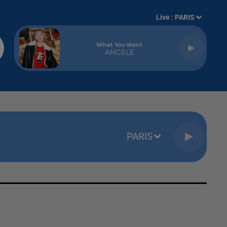
Live :
PARIS
What You Want
ANGELE
PARIS