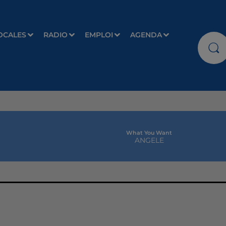
OCALES
RADIO
EMPLOI
AGENDA
What You Want
ANGELE