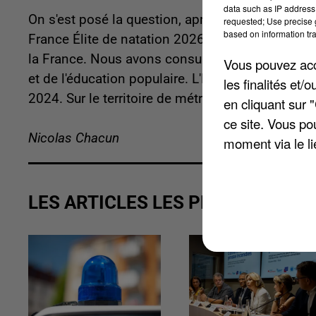
data such as IP address 
On s'est posé la question, après que Saint-Étien
requested; Use precise g
based on information tra
France Élite de natation 2026. La compétition r
la France. Nous avons consulté les licences annue
Vous pouvez acce
et de l'éducation populaire. L'Eure-et-Loir compt
les finalités et
2024. Sur le territoire de métropole, ils sont pr
en cliquant sur 
ce site. Vous po
Nicolas Chacun
moment via le li
LES ARTICLES LES PLUS VUS