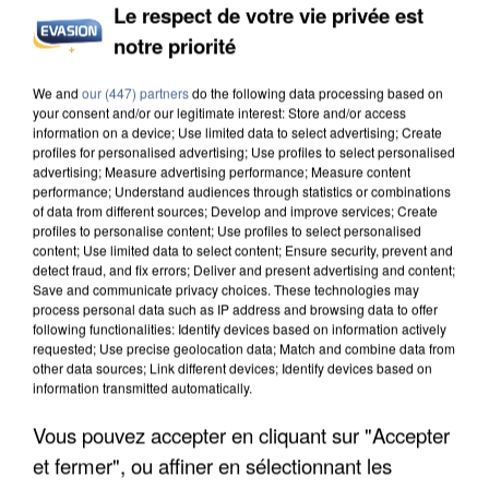
Le respect de votre vie privée est
notre priorité
APRÈS TOUTES CES CANICULES, LES REFUGES
We and
our (447) partners
do the following data processing based on
DE FAUNE SAUVAGE SONT...
your consent and/or our legitimate interest: Store and/or access
information on a device; Use limited data to select advertising; Create
profiles for personalised advertising; Use profiles to select personalised
advertising; Measure advertising performance; Measure content
performance; Understand audiences through statistics or combinations
of data from different sources; Develop and improve services; Create
profiles to personalise content; Use profiles to select personalised
content; Use limited data to select content; Ensure security, prevent and
detect fraud, and fix errors; Deliver and present advertising and content;
Save and communicate privacy choices. These technologies may
process personal data such as IP address and browsing data to offer
following functionalities: Identify devices based on information actively
requested; Use precise geolocation data; Match and combine data from
other data sources; Link different devices; Identify devices based on
information transmitted automatically.
Vous pouvez accepter en cliquant sur "Accepter
et fermer", ou affiner en sélectionnant les