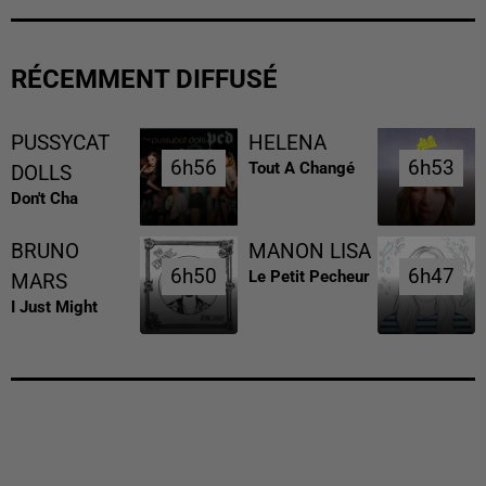
RÉCEMMENT DIFFUSÉ
PUSSYCAT
HELENA
6h56
6h56
6h53
6h53
Tout A Changé
DOLLS
Don't Cha
BRUNO
MANON LISA
6h50
6h50
6h47
6h47
Le Petit Pecheur
MARS
I Just Might