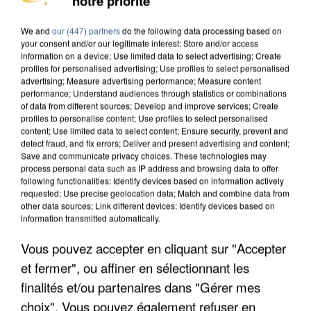
notre priorité
DE SOLIDARITÉ AVEC LES...
We and
our (447) partners
do the following data processing based on
your consent and/or our legitimate interest: Store and/or access
information on a device; Use limited data to select advertising; Create
profiles for personalised advertising; Use profiles to select personalised
advertising; Measure advertising performance; Measure content
performance; Understand audiences through statistics or combinations
of data from different sources; Develop and improve services; Create
profiles to personalise content; Use profiles to select personalised
content; Use limited data to select content; Ensure security, prevent and
detect fraud, and fix errors; Deliver and present advertising and content;
Save and communicate privacy choices. These technologies may
process personal data such as IP address and browsing data to offer
following functionalities: Identify devices based on information actively
requested; Use precise geolocation data; Match and combine data from
other data sources; Link different devices; Identify devices based on
information transmitted automatically.
Vous pouvez accepter en cliquant sur "Accepter
APRÈS TOUTES CES CANICULES, LES REFUGES
et fermer", ou affiner en sélectionnant les
DE FAUNE SAUVAGE SONT...
finalités et/ou partenaires dans "Gérer mes
choix". Vous pouvez également refuser en