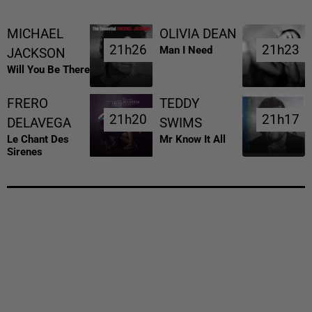
MICHAEL
OLIVIA DEAN
21h26
21h26
21h23
21h23
Man I Need
JACKSON
Will You Be There
FRERO
TEDDY
21h20
21h20
21h17
21h17
DELAVEGA
SWIMS
Le Chant Des
Mr Know It All
Sirenes