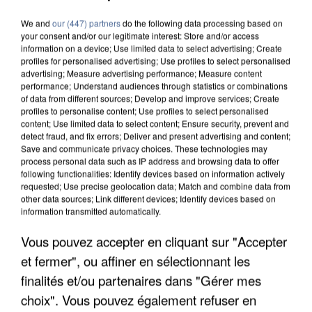
We and
our (447) partners
do the following data processing based on
your consent and/or our legitimate interest: Store and/or access
information on a device; Use limited data to select advertising; Create
profiles for personalised advertising; Use profiles to select personalised
advertising; Measure advertising performance; Measure content
performance; Understand audiences through statistics or combinations
of data from different sources; Develop and improve services; Create
profiles to personalise content; Use profiles to select personalised
content; Use limited data to select content; Ensure security, prevent and
detect fraud, and fix errors; Deliver and present advertising and content;
Save and communicate privacy choices. These technologies may
process personal data such as IP address and browsing data to offer
following functionalities: Identify devices based on information actively
requested; Use precise geolocation data; Match and combine data from
other data sources; Link different devices; Identify devices based on
information transmitted automatically.
Vous pouvez accepter en cliquant sur "Accepter
APRÈS TOUTES CES CANICULES, LES REFUGES
et fermer", ou affiner en sélectionnant les
DE FAUNE SAUVAGE SONT...
finalités et/ou partenaires dans "Gérer mes
choix". Vous pouvez également refuser en