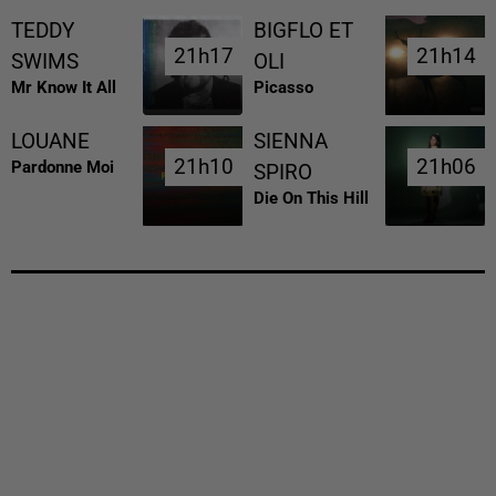
TEDDY
BIGFLO ET
21h17
21h17
21h14
21h14
SWIMS
OLI
Mr Know It All
Picasso
LOUANE
SIENNA
21h10
21h10
21h06
21h06
Pardonne Moi
SPIRO
Die On This Hill