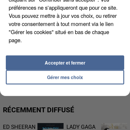
préférences ne s'appliqueront que pour ce site.
Vous pouvez mettre à jour vos choix, ou retirer
votre consentement à tout moment via le lien
"Gérer les cookies" situé en bas de chaque
page.
Accepter et fermer
L’UN DES FONDATEURS SUPPOSÉS DE LA DZ
Gérer mes choix
MAFIA INTERPELLÉ EN ALGÉRIE
RÉCEMMENT DIFFUSÉ
ED SHEERAN
LADY GAGA