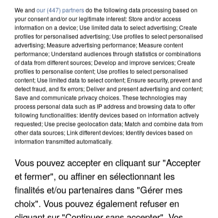
We and
our (447) partners
do the following data processing based on
your consent and/or our legitimate interest: Store and/or access
information on a device; Use limited data to select advertising; Create
profiles for personalised advertising; Use profiles to select personalised
advertising; Measure advertising performance; Measure content
performance; Understand audiences through statistics or combinations
of data from different sources; Develop and improve services; Create
profiles to personalise content; Use profiles to select personalised
content; Use limited data to select content; Ensure security, prevent and
detect fraud, and fix errors; Deliver and present advertising and content;
Save and communicate privacy choices. These technologies may
process personal data such as IP address and browsing data to offer
following functionalities: Identify devices based on information actively
requested; Use precise geolocation data; Match and combine data from
other data sources; Link different devices; Identify devices based on
information transmitted automatically.
APRÈS TOUTES CES CANICULES, LES REFUGES
Vous pouvez accepter en cliquant sur "Accepter
DE FAUNE SAUVAGE SONT...
et fermer", ou affiner en sélectionnant les
finalités et/ou partenaires dans "Gérer mes
choix". Vous pouvez également refuser en
cliquant sur "Continuer sans accepter". Vos