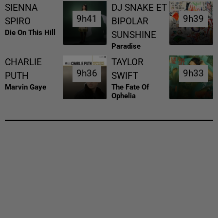
SIENNA
DJ SNAKE ET
9h41
9h41
9h39
9h39
SPIRO
BIPOLAR
Die On This Hill
SUNSHINE
Paradise
CHARLIE
TAYLOR
9h36
9h36
9h33
9h33
PUTH
SWIFT
Marvin Gaye
The Fate Of
Ophelia