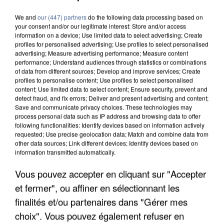
We and
our (447) partners
do the following data processing based on
your consent and/or our legitimate interest: Store and/or access
information on a device; Use limited data to select advertising; Create
profiles for personalised advertising; Use profiles to select personalised
advertising; Measure advertising performance; Measure content
performance; Understand audiences through statistics or combinations
of data from different sources; Develop and improve services; Create
profiles to personalise content; Use profiles to select personalised
content; Use limited data to select content; Ensure security, prevent and
detect fraud, and fix errors; Deliver and present advertising and content;
Save and communicate privacy choices. These technologies may
process personal data such as IP address and browsing data to offer
following functionalities: Identify devices based on information actively
requested; Use precise geolocation data; Match and combine data from
other data sources; Link different devices; Identify devices based on
information transmitted automatically.
APRÈS TOUTES CES CANICULES, LES REFUGES
Vous pouvez accepter en cliquant sur "Accepter
DE FAUNE SAUVAGE SONT...
et fermer", ou affiner en sélectionnant les
finalités et/ou partenaires dans "Gérer mes
choix". Vous pouvez également refuser en