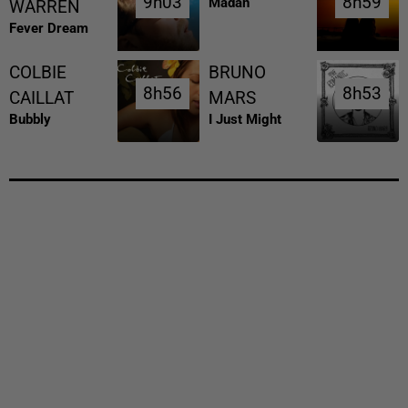
9h03
9h03
8h59
8h59
Madan
WARREN
Fever Dream
COLBIE
BRUNO
8h56
8h56
8h53
8h53
CAILLAT
MARS
Bubbly
I Just Might