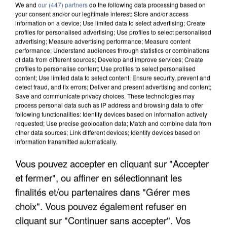
We and
our (447) partners
do the following data processing based on
your consent and/or our legitimate interest: Store and/or access
information on a device; Use limited data to select advertising; Create
profiles for personalised advertising; Use profiles to select personalised
advertising; Measure advertising performance; Measure content
performance; Understand audiences through statistics or combinations
of data from different sources; Develop and improve services; Create
profiles to personalise content; Use profiles to select personalised
content; Use limited data to select content; Ensure security, prevent and
detect fraud, and fix errors; Deliver and present advertising and content;
Save and communicate privacy choices. These technologies may
process personal data such as IP address and browsing data to offer
following functionalities: Identify devices based on information actively
requested; Use precise geolocation data; Match and combine data from
other data sources; Link different devices; Identify devices based on
information transmitted automatically.
APRÈS TOUTES CES CANICULES, LES REFUGES
Vous pouvez accepter en cliquant sur "Accepter
DE FAUNE SAUVAGE SONT...
et fermer", ou affiner en sélectionnant les
finalités et/ou partenaires dans "Gérer mes
choix". Vous pouvez également refuser en
cliquant sur "Continuer sans accepter". Vos