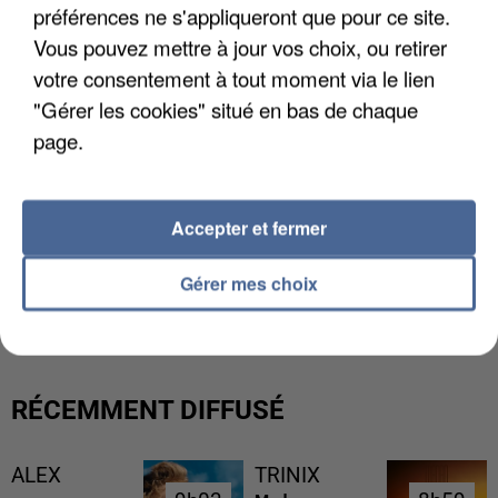
préférences ne s'appliqueront que pour ce site.
Vous pouvez mettre à jour vos choix, ou retirer
votre consentement à tout moment via le lien
"Gérer les cookies" situé en bas de chaque
page.
Accepter et fermer
L’UN DES FONDATEURS SUPPOSÉS DE LA DZ
Gérer mes choix
MAFIA INTERPELLÉ EN ALGÉRIE
RÉCEMMENT DIFFUSÉ
ALEX
TRINIX