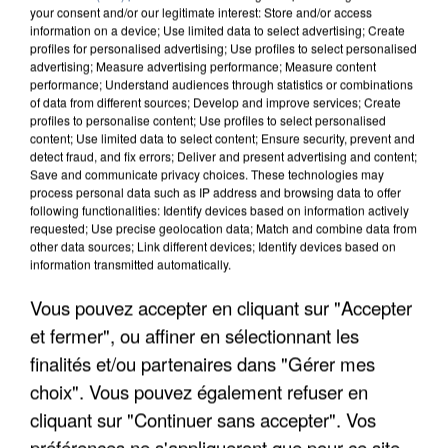
your consent and/or our legitimate interest: Store and/or access
information on a device; Use limited data to select advertising; Create
profiles for personalised advertising; Use profiles to select personalised
advertising; Measure advertising performance; Measure content
performance; Understand audiences through statistics or combinations
of data from different sources; Develop and improve services; Create
profiles to personalise content; Use profiles to select personalised
content; Use limited data to select content; Ensure security, prevent and
detect fraud, and fix errors; Deliver and present advertising and content;
Save and communicate privacy choices. These technologies may
process personal data such as IP address and browsing data to offer
following functionalities: Identify devices based on information actively
requested; Use precise geolocation data; Match and combine data from
other data sources; Link different devices; Identify devices based on
information transmitted automatically.
APRÈS TOUTES CES CANICULES, LES REFUGES
DE FAUNE SAUVAGE SONT...
Vous pouvez accepter en cliquant sur "Accepter
et fermer", ou affiner en sélectionnant les
finalités et/ou partenaires dans "Gérer mes
choix". Vous pouvez également refuser en
cliquant sur "Continuer sans accepter". Vos
préférences ne s'appliqueront que pour ce site.