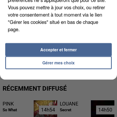
Vous pouvez mettre à jour vos choix, ou retirer
votre consentement à tout moment via le lien
"Gérer les cookies" situé en bas de chaque
page.
Accepter et fermer
L’UN DES FONDATEURS SUPPOSÉS DE LA DZ
MAFIA INTERPELLÉ EN ALGÉRIE
Gérer mes choix
RÉCEMMENT DIFFUSÉ
PINK
LOUANE
14h54
14h54
14h50
14h50
So What
Secret