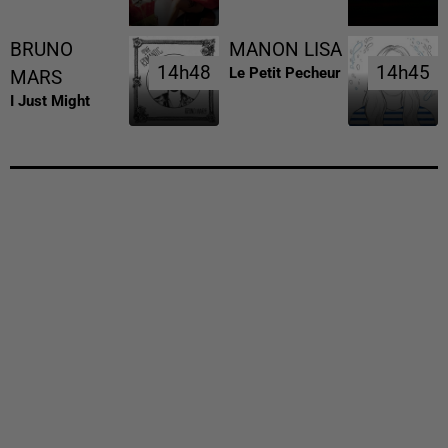
BRUNO
MANON LISA
14h48
14h48
14h45
14h45
Le Petit Pecheur
MARS
I Just Might