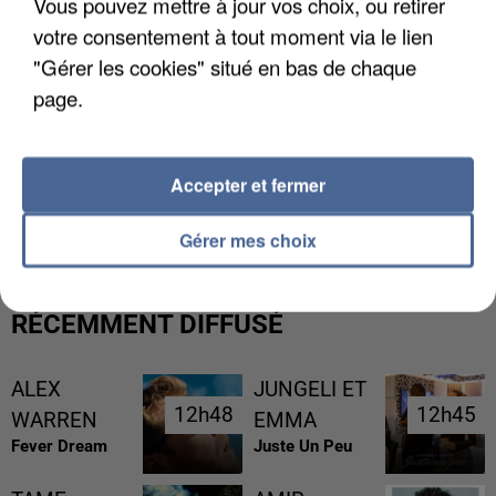
Vous pouvez mettre à jour vos choix, ou retirer
votre consentement à tout moment via le lien
"Gérer les cookies" situé en bas de chaque
page.
L’UN DES FONDATEURS SUPPOSÉS DE LA DZ
Accepter et fermer
MAFIA INTERPELLÉ EN ALGÉRIE
Gérer mes choix
RÉCEMMENT DIFFUSÉ
ALEX
JUNGELI ET
12h48
12h48
12h45
12h45
WARREN
EMMA
Fever Dream
Juste Un Peu