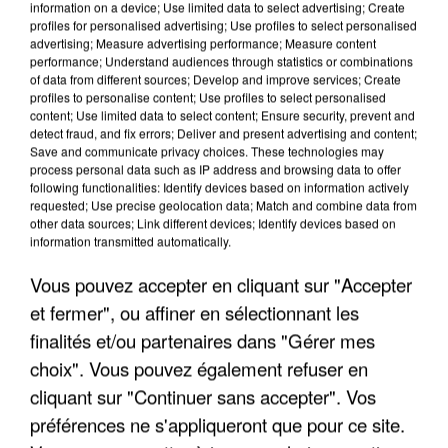
information on a device; Use limited data to select advertising; Create
profiles for personalised advertising; Use profiles to select personalised
advertising; Measure advertising performance; Measure content
performance; Understand audiences through statistics or combinations
of data from different sources; Develop and improve services; Create
profiles to personalise content; Use profiles to select personalised
content; Use limited data to select content; Ensure security, prevent and
detect fraud, and fix errors; Deliver and present advertising and content;
Save and communicate privacy choices. These technologies may
process personal data such as IP address and browsing data to offer
following functionalities: Identify devices based on information actively
requested; Use precise geolocation data; Match and combine data from
other data sources; Link different devices; Identify devices based on
APRÈS TOUTES CES CANICULES, LES REFUGES
information transmitted automatically.
DE FAUNE SAUVAGE SONT...
Vous pouvez accepter en cliquant sur "Accepter
et fermer", ou affiner en sélectionnant les
finalités et/ou partenaires dans "Gérer mes
choix". Vous pouvez également refuser en
cliquant sur "Continuer sans accepter". Vos
préférences ne s'appliqueront que pour ce site.