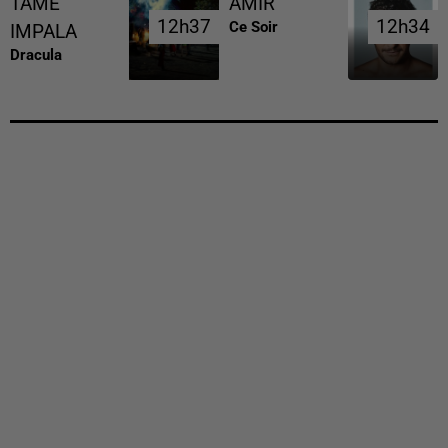
TAME
AMIR
12h37
12h37
12h34
12h34
Ce Soir
IMPALA
Dracula