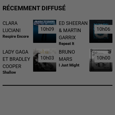
RÉCEMMENT DIFFUSÉ
CLARA
ED SHEERAN
10h09
10h09
10h06
10h06
LUCIANI
& MARTIN
Respire Encore
GARRIX
Repeat It
LADY GAGA
BRUNO
10h03
10h03
10h00
10h00
ET BRADLEY
MARS
I Just Might
COOPER
Shallow