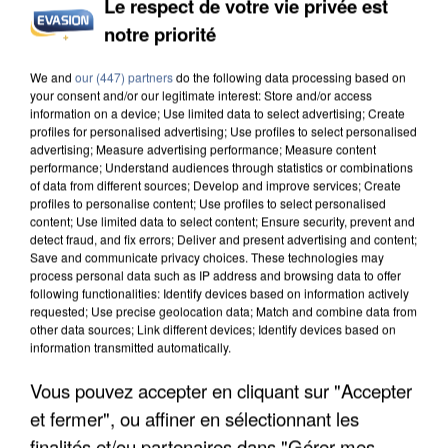
Le respect de votre vie privée est
INCENDIES : L’ÎLE-DE-FRANCE LANCE UN ÉLAN
notre priorité
DE SOLIDARITÉ AVEC LES...
We and
our (447) partners
do the following data processing based on
your consent and/or our legitimate interest: Store and/or access
information on a device; Use limited data to select advertising; Create
profiles for personalised advertising; Use profiles to select personalised
advertising; Measure advertising performance; Measure content
performance; Understand audiences through statistics or combinations
of data from different sources; Develop and improve services; Create
profiles to personalise content; Use profiles to select personalised
content; Use limited data to select content; Ensure security, prevent and
detect fraud, and fix errors; Deliver and present advertising and content;
Save and communicate privacy choices. These technologies may
process personal data such as IP address and browsing data to offer
following functionalities: Identify devices based on information actively
requested; Use precise geolocation data; Match and combine data from
other data sources; Link different devices; Identify devices based on
information transmitted automatically.
Vous pouvez accepter en cliquant sur "Accepter
APRÈS TOUTES CES CANICULES, LES REFUGES
et fermer", ou affiner en sélectionnant les
DE FAUNE SAUVAGE SONT...
finalités et/ou partenaires dans "Gérer mes