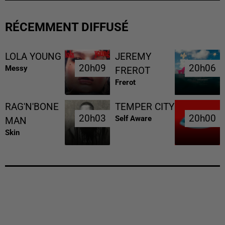
RÉCEMMENT DIFFUSÉ
LOLA YOUNG
JEREMY
20h09
20h09
20h06
20h06
Messy
FREROT
Frerot
RAG'N'BONE
TEMPER CITY
20h03
20h03
20h00
20h00
Self Aware
MAN
Skin