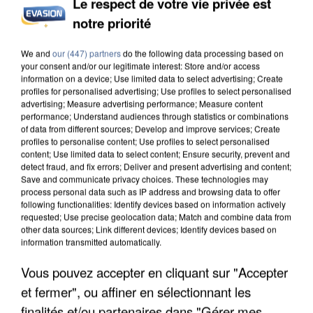
Le respect de votre vie privée est
notre priorité
INCENDIES : L’ÎLE-DE-FRANCE LANCE UN ÉLAN
DE SOLIDARITÉ AVEC LES...
We and
our (447) partners
do the following data processing based on
your consent and/or our legitimate interest: Store and/or access
information on a device; Use limited data to select advertising; Create
profiles for personalised advertising; Use profiles to select personalised
advertising; Measure advertising performance; Measure content
performance; Understand audiences through statistics or combinations
of data from different sources; Develop and improve services; Create
profiles to personalise content; Use profiles to select personalised
content; Use limited data to select content; Ensure security, prevent and
detect fraud, and fix errors; Deliver and present advertising and content;
Save and communicate privacy choices. These technologies may
process personal data such as IP address and browsing data to offer
following functionalities: Identify devices based on information actively
requested; Use precise geolocation data; Match and combine data from
other data sources; Link different devices; Identify devices based on
information transmitted automatically.
Vous pouvez accepter en cliquant sur "Accepter
et fermer", ou affiner en sélectionnant les
APRÈS TOUTES CES CANICULES, LES REFUGES
finalités et/ou partenaires dans "Gérer mes