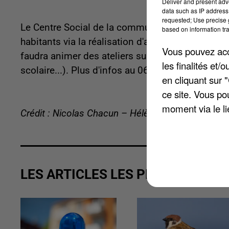
Deliver and present adv
data such as IP address 
requested; Use precise g
Le Centre Social de la commune voudrait amener 
based on information tra
habitants via la réalisation d'activités manuelles 
Vous pouvez acce
faudra animer des ateliers sur des thématiques
les finalités et
scolaire...). Plus d'infos au 06 03 01 71 72 ou b
en cliquant sur 
ce site. Vous po
moment via le li
Crédit : Nicolas Chacun – Hélène Virat
LES ARTICLES LES PLUS VUS