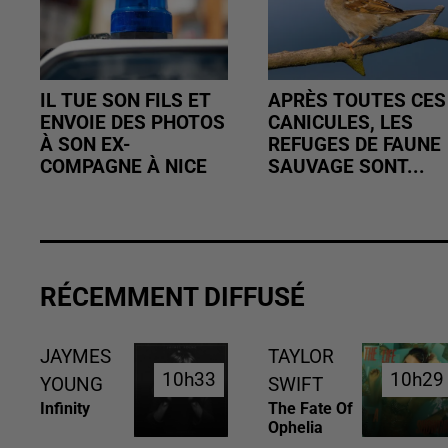
IL TUE SON FILS ET
APRÈS TOUTES CES
ENVOIE DES PHOTOS
CANICULES, LES
À SON EX-
REFUGES DE FAUNE
COMPAGNE À NICE
SAUVAGE SONT...
RÉCEMMENT DIFFUSÉ
JAYMES
TAYLOR
10h33
10h33
10h29
10h29
YOUNG
SWIFT
Infinity
The Fate Of
Ophelia