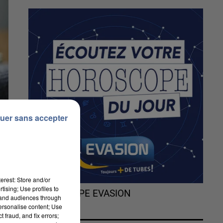
uer sans accepter
erest: Store and/or
tising; Use profiles to
L'HOROSCOPE EVASION
tand audiences through
personalise content; Use
 fraud, and fix errors;