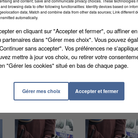
ertising and content; Save and communicate privacy choices. These technologies
and browsing data to offer following functionalities: Identify devices based on infor
eolocation data; Match and combine data from other data sources; Link different de
à lui ses futurs bénévoles. De quoi rapprocher les
nsmitted automatically.
et culturelles.
Selon vos compétences et envies, il
pter en cliquant sur "Accepter et fermer", ou affiner en
 diverses (couture, écriture, accompagnement
/ou partenaires dans "Gérer mes choix". Vous pouvez éga
ien via l'adresse mail
a.decamp@ville-limay.fr
.
"Continuer sans accepter". Vos préférences ne s'appliqu
uvez mettre à jour vos choix, ou retirer votre consenteme
en "Gérer les cookies" situé en bas de chaque page.
Gérer mes choix
Accepter et fermer