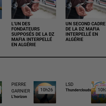
L’UN DES
UN SECOND CADRE
FONDATEURS
DE LA DZ MAFIA
SUPPOSÉS DE LA DZ
INTERPELLÉ EN
MAFIA INTERPELLÉ
ALGÉRIE
EN ALGÉRIE
PIERRE
LSD
10h26
10h26
10h
10h
Thunderclouds
GARNIER
L'horizon