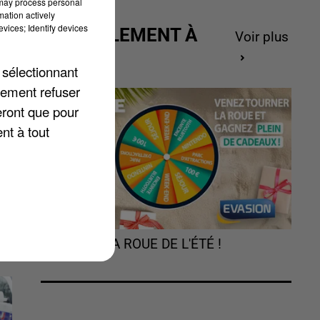
 may process personal
mation actively
vices; Identify devices
ACTUELLEMENT À
Voir plus
GAGNER
 sélectionnant
lement refuser
eront que pour
nt à tout
TOURNEZ LA ROUE DE L'ÉTÉ !