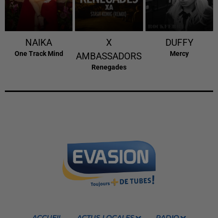
NAIKA
X
DUFFY
One Track Mind
Mercy
AMBASSADORS
Renegades
ACCUEIL
ACTUS LOCALES
RADIO