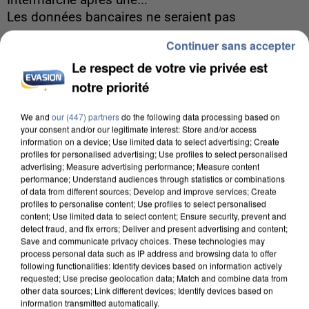
Intermarché après une...
Les données bancaires ne seraient pas
concernées.
Continuer sans accepter
Le respect de votre vie privée est
notre priorité
We and
our (447) partners
do the following data processing based on
your consent and/or our legitimate interest: Store and/or access
information on a device; Use limited data to select advertising; Create
profiles for personalised advertising; Use profiles to select personalised
advertising; Measure advertising performance; Measure content
performance; Understand audiences through statistics or combinations
of data from different sources; Develop and improve services; Create
profiles to personalise content; Use profiles to select personalised
content; Use limited data to select content; Ensure security, prevent and
detect fraud, and fix errors; Deliver and present advertising and content;
Save and communicate privacy choices. These technologies may
process personal data such as IP address and browsing data to offer
following functionalities: Identify devices based on information actively
requested; Use precise geolocation data; Match and combine data from
7 août 2026
other data sources; Link different devices; Identify devices based on
information transmitted automatically.
Un second cadre de la DZ Mafia interpellé en