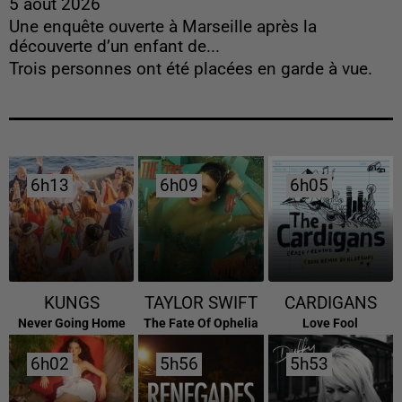
5 août 2026
Une enquête ouverte à Marseille après la
découverte d’un enfant de...
Trois personnes ont été placées en garde à vue.
6h13
6h13
6h09
6h09
6h05
6h05
KUNGS
TAYLOR SWIFT
CARDIGANS
Never Going Home
The Fate Of Ophelia
Love Fool
6h02
6h02
5h56
5h56
5h53
5h53