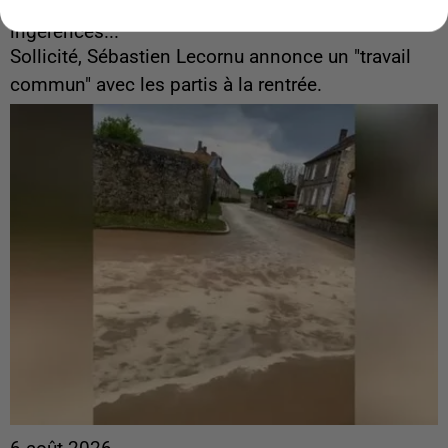
Gabriel Attal et Raphaël Glucksmann visés par des
ingérences...
Sollicité, Sébastien Lecornu annonce un "travail
commun" avec les partis à la rentrée.