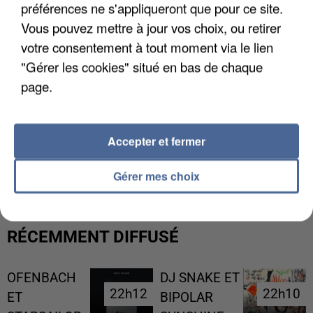
préférences ne s'appliqueront que pour ce site.
Vous pouvez mettre à jour vos choix, ou retirer
votre consentement à tout moment via le lien
"Gérer les cookies" situé en bas de chaque
page.
Accepter et fermer
UNE TOURISTE DE L’OISE EMPORTÉE PAR UNE
COULÉE DE BOUE EN HAUTE-SAVOIE
Gérer mes choix
RÉCEMMENT DIFFUSÉ
OFENBACH
DJ SNAKE ET
22h12
22h12
22h10
22h10
ET
BIPOLAR