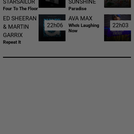
STARSAILOR
SUNSHINE
Four To The Floor
Paradise
ED SHEERAN
AVA MAX
22h06
22h06
22h03
22h03
Who's Laughing
& MARTIN
Now
GARRIX
Repeat It