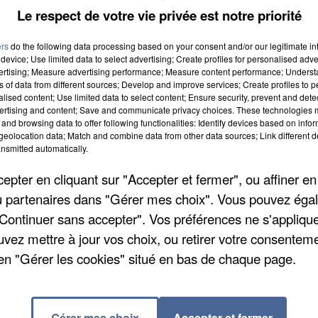
ançais est lui-même originaire de la ville. « La
Le respect de votre vie privée est notre priorité
 tout le reste », a-t-il déclaré lors d'une cérémonie
ers
do the following data processing based on your consent and/or our legitimate int
st d'ailleurs dans ce même cinéma qu'Omar Sy a vu se
device; Use limited data to select advertising; Create profiles for personalised adver
ouclée.
vertising; Measure advertising performance; Measure content performance; Unders
ns of data from different sources; Develop and improve services; Create profiles to 
alised content; Use limited data to select content; Ensure security, prevent and detect
ertising and content; Save and communicate privacy choices. These technologies
and browsing data to offer following functionalities: Identify devices based on infor
eolocation data; Match and combine data from other data sources; Link different de
nsmitted automatically.
pter en cliquant sur "Accepter et fermer", ou affiner en
/ou partenaires dans "Gérer mes choix". Vous pouvez éga
"Continuer sans accepter". Vos préférences ne s'appliqu
uvez mettre à jour vos choix, ou retirer votre consenteme
en "Gérer les cookies" situé en bas de chaque page.
Gérer mes choix
Accepter et fermer