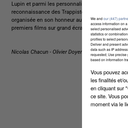
Lupin et parmi les personnalités préférées des Fr
reconnaissance des Trappistes, elle vaut plus que
We and
our (447) partn
organisée en son honneur au Grenier à Sel. C'e
access information on a 
premiers films sur grand écran. La boucle est b
select personalised ad
statistics or combinatio
profiles to select person
Deliver and present adv
data such as IP address 
Nicolas Chacun - Olivier Doyen
requested; Use precise g
based on information tra
Vous pouvez acce
les finalités et
en cliquant sur 
ce site. Vous po
moment via le li