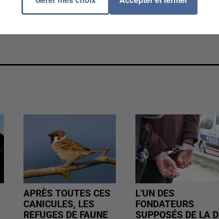
APRÈS TOUTES CES
L’UN DES
CANICULES, LES
FONDATEURS
REFUGES DE FAUNE
SUPPOSÉS DE LA D