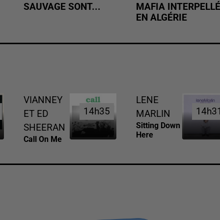
SAUVAGE SONT...
MAFIA INTERPELL
EN ALGÉRIE
VIANNEY
LENE
14h35
14h35
14h3
14h3
ET ED
MARLIN
Sitting Down
SHEERAN
Here
Call On Me