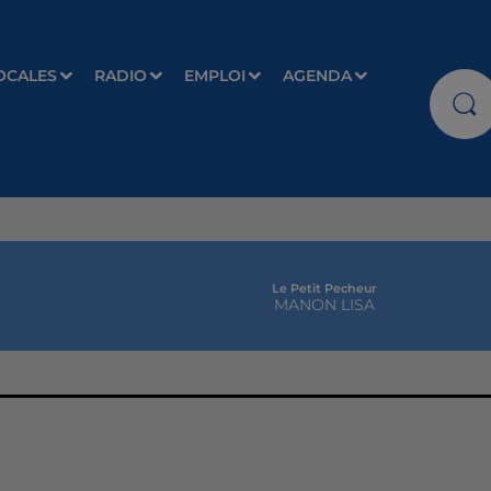
OCALES
RADIO
EMPLOI
AGENDA
Le Petit Pecheur
MANON LISA