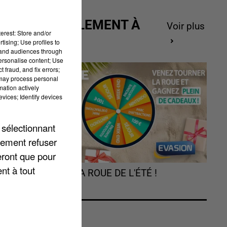
ACTUELLEMENT À
Voir plus
erest: Store and/or
s
GAGNER
tising; Use profiles to
tand audiences through
personalise content; Use
 fraud, and fix errors;
 may process personal
mation actively
vices; Identify devices
 sélectionnant
lement refuser
eront que pour
nt à tout
TOURNEZ LA ROUE DE L'ÉTÉ !