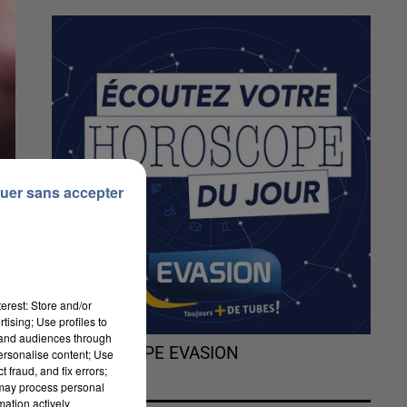
uer sans accepter
erest: Store and/or
tising; Use profiles to
tand audiences through
L'HOROSCOPE EVASION
personalise content; Use
 fraud, and fix errors;
 may process personal
mation actively