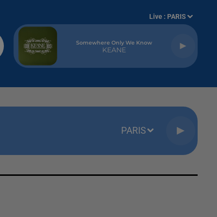
Live :
PARIS
Somewhere Only We Know
KEANE
PARIS