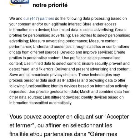
notre priorité
L’UN DES FONDATEURS SUPPOSÉS DE LA DZ
MAFIA INTERPELLÉ EN ALGÉRIE
We and
our (447) partners
do the following data processing based on
your consent and/or our legitimate interest: Store and/or access
information on a device; Use limited data to select advertising; Create
profiles for personalised advertising; Use profiles to select personalised
advertising; Measure advertising performance; Measure content
performance; Understand audiences through statistics or combinations
of data from different sources; Develop and improve services; Create
profiles to personalise content; Use profiles to select personalised
content; Use limited data to select content; Ensure security, prevent and
detect fraud, and fix errors; Deliver and present advertising and content;
Save and communicate privacy choices. These technologies may
process personal data such as IP address and browsing data to offer
following functionalities: Identify devices based on information actively
requested; Use precise geolocation data; Match and combine data from
other data sources; Link different devices; Identify devices based on
information transmitted automatically.
Vous pouvez accepter en cliquant sur "Accepter
et fermer", ou affiner en sélectionnant les
UN SECOND CADRE DE LA DZ MAFIA
INTERPELLÉ EN ALGÉRIE
finalités et/ou partenaires dans "Gérer mes