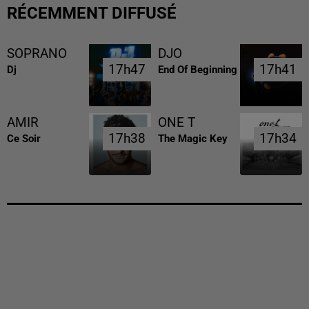
RÉCEMMENT DIFFUSÉ
SOPRANO
DJO
17h47
17h47
17h41
17h41
Dj
End Of Beginning
AMIR
ONE T
17h38
17h38
17h34
17h34
Ce Soir
The Magic Key