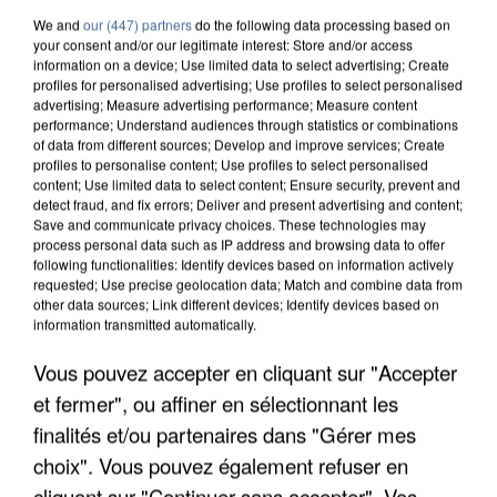
We and
our (447) partners
do the following data processing based on
your consent and/or our legitimate interest: Store and/or access
information on a device; Use limited data to select advertising; Create
profiles for personalised advertising; Use profiles to select personalised
advertising; Measure advertising performance; Measure content
performance; Understand audiences through statistics or combinations
of data from different sources; Develop and improve services; Create
profiles to personalise content; Use profiles to select personalised
content; Use limited data to select content; Ensure security, prevent and
detect fraud, and fix errors; Deliver and present advertising and content;
Save and communicate privacy choices. These technologies may
process personal data such as IP address and browsing data to offer
following functionalities: Identify devices based on information actively
requested; Use precise geolocation data; Match and combine data from
other data sources; Link different devices; Identify devices based on
APRÈS TOUTES CES CANICULES, LES REFUGES
information transmitted automatically.
DE FAUNE SAUVAGE SONT...
Vous pouvez accepter en cliquant sur "Accepter
et fermer", ou affiner en sélectionnant les
finalités et/ou partenaires dans "Gérer mes
choix". Vous pouvez également refuser en
cliquant sur "Continuer sans accepter". Vos