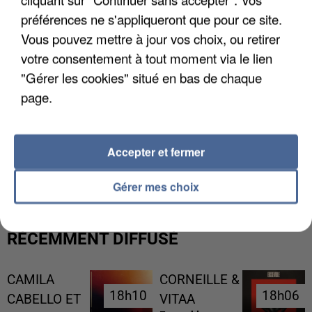
préférences ne s'appliqueront que pour ce site.
Vous pouvez mettre à jour vos choix, ou retirer
votre consentement à tout moment via le lien
"Gérer les cookies" situé en bas de chaque
page.
L’UN DES FONDATEURS SUPPOSÉS DE LA DZ
Accepter et fermer
MAFIA INTERPELLÉ EN ALGÉRIE
Gérer mes choix
RÉCEMMENT DIFFUSÉ
CAMILA
CORNEILLE &
18h10
18h10
18h06
18h06
CABELLO ET
VITAA