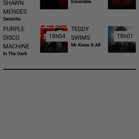
Ensemble
SHAWN
MENDES
Senorita
PURPLE
TEDDY
18h04
18h04
18h01
18h01
DISCO
SWIMS
Mr Know It All
MACHINE
In The Dark