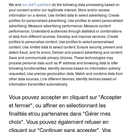
We and
our (447) partners
do the following data processing based on
your consent and/or our legitimate interest: Store and/or access
information on a device; Use limited data to select advertising; Create
profiles for personalised advertising; Use profiles to select personalised
advertising; Measure advertising performance; Measure content
performance; Understand audiences through statistics or combinations
of data from different sources; Develop and improve services; Create
profiles to personalise content; Use profiles to select personalised
content; Use limited data to select content; Ensure security, prevent and
detect fraud, and fix errors; Deliver and present advertising and content;
Save and communicate privacy choices. These technologies may
process personal data such as IP address and browsing data to offer
following functionalities: Identify devices based on information actively
requested; Use precise geolocation data; Match and combine data from
other data sources; Link different devices; Identify devices based on
information transmitted automatically.
APRÈS TOUTES CES CANICULES, LES REFUGES
DE FAUNE SAUVAGE SONT...
Vous pouvez accepter en cliquant sur "Accepter
et fermer", ou affiner en sélectionnant les
finalités et/ou partenaires dans "Gérer mes
choix". Vous pouvez également refuser en
cliquant sur "Continuer sans accepter". Vos