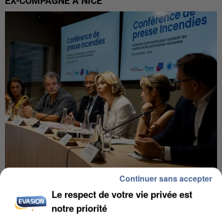
EX-COMPAGNE À NICE
Continuer sans accepter
INCENDIES : L’ÎLE-DE-FRANCE LANCE UN ÉLAN
DE SOLIDARITÉ AVEC LES...
Le respect de votre vie privée est
notre priorité