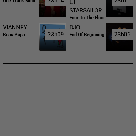
23h14
23h14
23h11
23h11
One Track Mind
ET
STARSAILOR
Four To The Floor
VIANNEY
DJO
23h09
23h09
23h06
23h06
Beau Papa
End Of Beginning