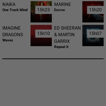
NAIKA
MARINE
15h23
15h23
15h20
15h20
One Track Mind
Escroc
IMAGINE
ED SHEERAN
15h10
15h10
15h07
15h07
DRAGONS
& MARTIN
Waves
GARRIX
Repeat It