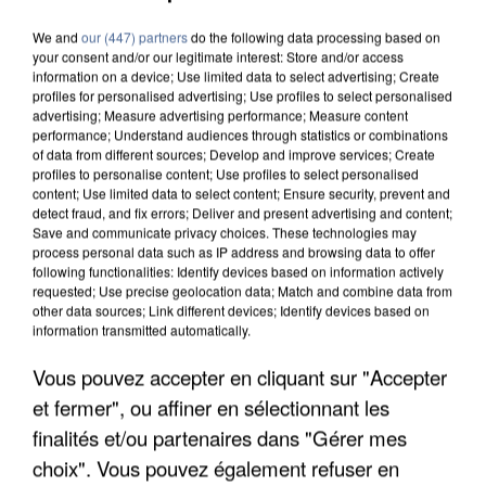
We and
our (447) partners
do the following data processing based on
your consent and/or our legitimate interest: Store and/or access
information on a device; Use limited data to select advertising; Create
profiles for personalised advertising; Use profiles to select personalised
advertising; Measure advertising performance; Measure content
performance; Understand audiences through statistics or combinations
of data from different sources; Develop and improve services; Create
profiles to personalise content; Use profiles to select personalised
content; Use limited data to select content; Ensure security, prevent and
detect fraud, and fix errors; Deliver and present advertising and content;
Save and communicate privacy choices. These technologies may
process personal data such as IP address and browsing data to offer
following functionalities: Identify devices based on information actively
requested; Use precise geolocation data; Match and combine data from
other data sources; Link different devices; Identify devices based on
information transmitted automatically.
UN SECOND CADRE DE LA DZ MAFIA
Vous pouvez accepter en cliquant sur "Accepter
INTERPELLÉ EN ALGÉRIE
et fermer", ou affiner en sélectionnant les
finalités et/ou partenaires dans "Gérer mes
choix". Vous pouvez également refuser en