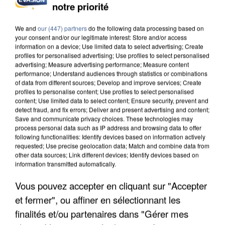
notre priorité
We and
our (447) partners
do the following data processing based on
your consent and/or our legitimate interest: Store and/or access
information on a device; Use limited data to select advertising; Create
profiles for personalised advertising; Use profiles to select personalised
advertising; Measure advertising performance; Measure content
performance; Understand audiences through statistics or combinations
of data from different sources; Develop and improve services; Create
profiles to personalise content; Use profiles to select personalised
content; Use limited data to select content; Ensure security, prevent and
detect fraud, and fix errors; Deliver and present advertising and content;
Save and communicate privacy choices. These technologies may
process personal data such as IP address and browsing data to offer
following functionalities: Identify devices based on information actively
requested; Use precise geolocation data; Match and combine data from
other data sources; Link different devices; Identify devices based on
information transmitted automatically.
APRÈS TOUTES CES CANICULES, LES REFUGES
DE FAUNE SAUVAGE SONT...
Vous pouvez accepter en cliquant sur "Accepter
et fermer", ou affiner en sélectionnant les
finalités et/ou partenaires dans "Gérer mes