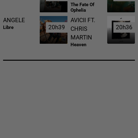
The Fate Of
Ophelia
ANGELE
AVICII FT.
20h39
20h39
20h36
20h36
Libre
CHRIS
MARTIN
Heaven