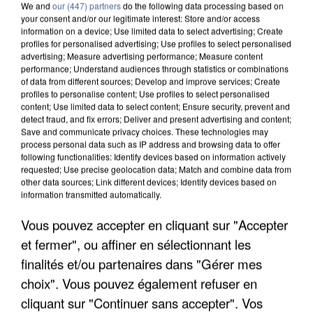
We and
our (447) partners
do the following data processing based on
your consent and/or our legitimate interest: Store and/or access
information on a device; Use limited data to select advertising; Create
profiles for personalised advertising; Use profiles to select personalised
advertising; Measure advertising performance; Measure content
performance; Understand audiences through statistics or combinations
of data from different sources; Develop and improve services; Create
profiles to personalise content; Use profiles to select personalised
content; Use limited data to select content; Ensure security, prevent and
detect fraud, and fix errors; Deliver and present advertising and content;
Save and communicate privacy choices. These technologies may
process personal data such as IP address and browsing data to offer
following functionalities: Identify devices based on information actively
requested; Use precise geolocation data; Match and combine data from
other data sources; Link different devices; Identify devices based on
information transmitted automatically.
UN SECOND CADRE DE LA DZ MAFIA
INTERPELLÉ EN ALGÉRIE
Vous pouvez accepter en cliquant sur "Accepter
et fermer", ou affiner en sélectionnant les
finalités et/ou partenaires dans "Gérer mes
choix". Vous pouvez également refuser en
cliquant sur "Continuer sans accepter". Vos