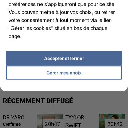
préférences ne s'appliqueront que pour ce site.
Vous pouvez mettre à jour vos choix, ou retirer
votre consentement à tout moment via le lien
"Gérer les cookies" situé en bas de chaque
page.
Accepter et fermer
UNE TOURISTE DE L’OISE EMPORTÉE PAR UNE
COULÉE DE BOUE EN HAUTE-SAVOIE
Gérer mes choix
RÉCEMMENT DIFFUSÉ
DR YARO
TAYLOR
20h47
20h47
20h42
20h42
Confirme
SWIFT