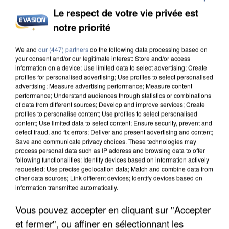
Le respect de votre vie privée est
notre priorité
INCENDIES : L’ÎLE-DE-FRANCE LANCE UN ÉLAN
We and
our (447) partners
do the following data processing based on
DE SOLIDARITÉ AVEC LES...
your consent and/or our legitimate interest: Store and/or access
information on a device; Use limited data to select advertising; Create
profiles for personalised advertising; Use profiles to select personalised
advertising; Measure advertising performance; Measure content
performance; Understand audiences through statistics or combinations
of data from different sources; Develop and improve services; Create
profiles to personalise content; Use profiles to select personalised
content; Use limited data to select content; Ensure security, prevent and
detect fraud, and fix errors; Deliver and present advertising and content;
Save and communicate privacy choices. These technologies may
process personal data such as IP address and browsing data to offer
following functionalities: Identify devices based on information actively
requested; Use precise geolocation data; Match and combine data from
other data sources; Link different devices; Identify devices based on
information transmitted automatically.
Vous pouvez accepter en cliquant sur "Accepter
et fermer", ou affiner en sélectionnant les