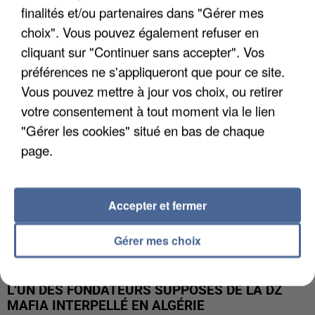
finalités et/ou partenaires dans "Gérer mes
APRÈS TOUTES CES CANICULES, LES REFUGES
choix". Vous pouvez également refuser en
DE FAUNE SAUVAGE SONT...
cliquant sur "Continuer sans accepter". Vos
préférences ne s'appliqueront que pour ce site.
Vous pouvez mettre à jour vos choix, ou retirer
votre consentement à tout moment via le lien
"Gérer les cookies" situé en bas de chaque
page.
Accepter et fermer
Gérer mes choix
L’UN DES FONDATEURS SUPPOSÉS DE LA DZ
MAFIA INTERPELLÉ EN ALGÉRIE