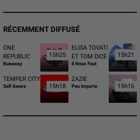
RÉCEMMENT DIFFUSÉ
ONE
ELISA TOVATI
15h25
15h25
15h21
15h21
REPUBLIC
ET TOM DICE
Runaway
Il Nous Faut
TEMPER CITY
ZAZIE
15h18
15h18
15h16
15h16
Self Aware
Peu Importe