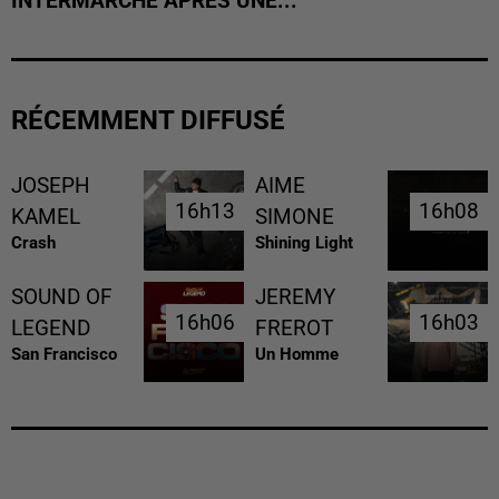
INTERMARCHÉ APRÈS UNE...
RÉCEMMENT DIFFUSÉ
JOSEPH
AIME
16h13
16h13
16h08
16h08
KAMEL
SIMONE
Crash
Shining Light
SOUND OF
JEREMY
16h06
16h06
16h03
16h03
LEGEND
FREROT
San Francisco
Un Homme