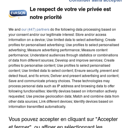
Le respect de votre vie privée est
notre priorité
We and
our (447) partners
do the following data processing based on
UN SECOND CADRE DE LA DZ MAFIA
your consent and/or our legitimate interest: Store and/or access
INTERPELLÉ EN ALGÉRIE
information on a device; Use limited data to select advertising; Create
profiles for personalised advertising; Use profiles to select personalised
advertising; Measure advertising performance; Measure content
performance; Understand audiences through statistics or combinations
of data from different sources; Develop and improve services; Create
profiles to personalise content; Use profiles to select personalised
content; Use limited data to select content; Ensure security, prevent and
detect fraud, and fix errors; Deliver and present advertising and content;
Save and communicate privacy choices. These technologies may
process personal data such as IP address and browsing data to offer
following functionalities: Identify devices based on information actively
requested; Use precise geolocation data; Match and combine data from
other data sources; Link different devices; Identify devices based on
information transmitted automatically.
Vous pouvez accepter en cliquant sur "Accepter
et fermer", ou affiner en sélectionnant les