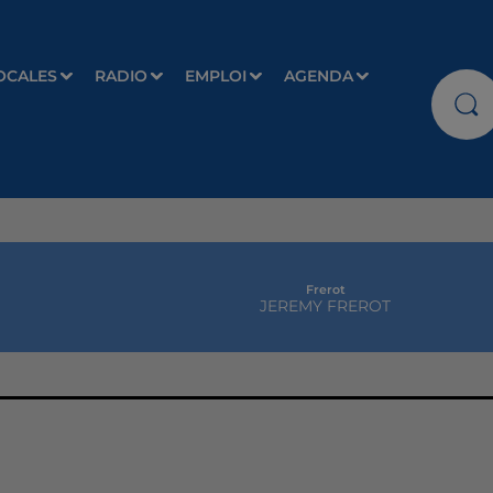
OCALES
RADIO
EMPLOI
AGENDA
Frerot
JEREMY FREROT