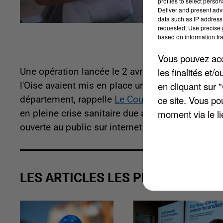
profiles to select person
Deliver and present adv
data such as IP address 
requested; Use precise g
based on information tra
Vous pouvez acce
les finalités et
Une opération lancée le 2 avril dernier et qui a 
en cliquant sur 
l'Oise avaient mis en place une livraison de repa
ce site. Vous po
département, rappelle
Le Courrier Picard
. L'obje
moment via le li
en pleine crise sanitaire due au Covid-19 mais au
ouverte au public sur internet afin d'aider à fina
LES ARTICLES LES PLUS VUS