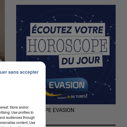
uer sans accepter
erest: Store and/or
L'HOROSCOPE EVASION
tising; Use profiles to
tand audiences through
personalise content; Use