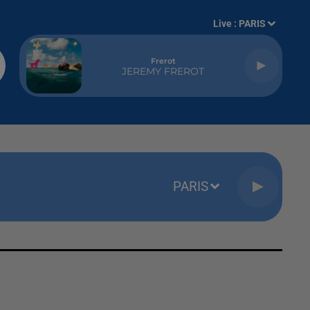
Live :
PARIS
Frerot
JEREMY FREROT
PARIS