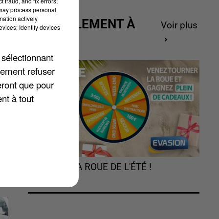
 fraud, and fix errors;
 may process personal
mation actively
ACTUELLEMENT À
Voir plus
vices; Identify devices
GAGNER
 sélectionnant
lement refuser
eront que pour
nt à tout
TOURNEZ LA ROUE DE L'ÉTÉ !