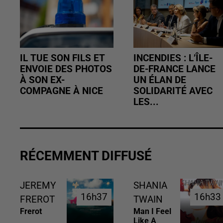
IL TUE SON FILS ET
INCENDIES : L’ÎLE-
ENVOIE DES PHOTOS
DE-FRANCE LANCE
À SON EX-
UN ÉLAN DE
COMPAGNE À NICE
SOLIDARITÉ AVEC
LES...
RÉCEMMENT DIFFUSÉ
JEREMY
SHANIA
16h37
16h37
16h33
16h33
FREROT
TWAIN
Frerot
Man I Feel
Like A