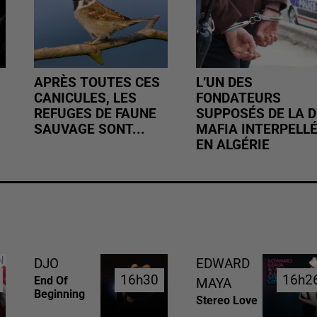
APRÈS TOUTES CES
L’UN DES
CANICULES, LES
FONDATEURS
REFUGES DE FAUNE
SUPPOSÉS DE LA D
SAUVAGE SONT...
MAFIA INTERPELL
EN ALGÉRIE
DJO
EDWARD
16h30
16h30
16h2
16h2
End Of
MAYA
Beginning
Stereo Love