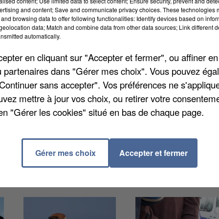
alised content; Use limited data to select content; Ensure security, prevent and detect
ertising and content; Save and communicate privacy choices. These technologies
and browsing data to offer following functionalities: Identify devices based on infor
eolocation data; Match and combine data from other data sources; Link different de
nsmitted automatically.
pter en cliquant sur "Accepter et fermer", ou affiner en
/ou partenaires dans "Gérer mes choix". Vous pouvez éga
duré sept semaines. Restaurateurs et agriculteurs de
"Continuer sans accepter". Vos préférences ne s'appliqu
s pour les soignants des six sites hospitaliers du
uvez mettre à jour vos choix, ou retirer votre consenteme
ctif était de faire un geste pour le personnel soignant
en "Gérer les cookies" situé en bas de chaque page.
ssi soutenir les agriculteurs. Une cagnotte avait été
ncer les repas produits.
Gérer mes choix
Accepter et fermer