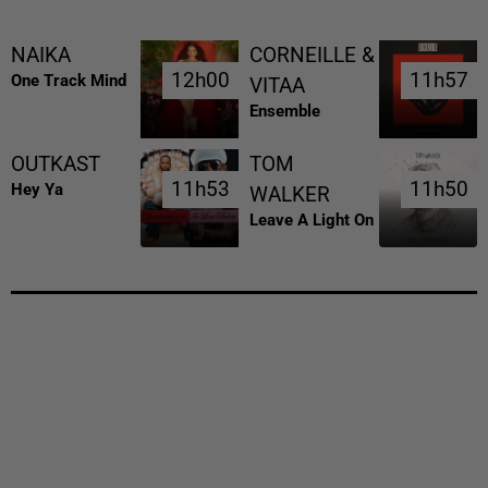
NAIKA
CORNEILLE &
12h00
12h00
11h57
11h57
One Track Mind
VITAA
Ensemble
OUTKAST
TOM
11h53
11h53
11h50
11h50
Hey Ya
WALKER
Leave A Light On