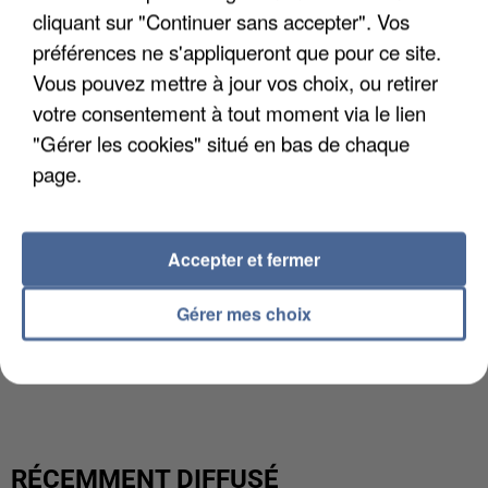
cliquant sur "Continuer sans accepter". Vos
préférences ne s'appliqueront que pour ce site.
L'upload de fichier est limité à 2Mo pour les images et PDF et 5Mo pour les
Vous pouvez mettre à jour vos choix, ou retirer
audios.
votre consentement à tout moment via le lien
Votre lettre de motivation
"Gérer les cookies" situé en bas de chaque
page.
L'upload de fichier est limité à 2Mo pour les images et PDF et 5Mo pour les
audios.
Accepter et fermer
Gérer mes choix
Envoyer la candidature
RÉCEMMENT DIFFUSÉ