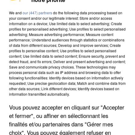
We and
our (447) partners
do the following data processing based on
your consent and/or our legitimate interest: Store and/or access
information on a device; Use limited data to select advertising; Create
profiles for personalised advertising; Use profiles to select personalised
Votre n° de téléphone
*
advertising; Measure advertising performance; Measure content
performance; Understand audiences through statistics or combinations
of data from different sources; Develop and improve services; Create
profiles to personalise content; Use profiles to select personalised
content; Use limited data to select content; Ensure security, prevent and
detect fraud, and fix errors; Deliver and present advertising and content;
Save and communicate privacy choices. These technologies may
Votre message
*
process personal data such as IP address and browsing data to offer
following functionalities: Identify devices based on information actively
requested; Use precise geolocation data; Match and combine data from
other data sources; Link different devices; Identify devices based on
information transmitted automatically.
Vous pouvez accepter en cliquant sur "Accepter
et fermer", ou affiner en sélectionnant les
Taille maximum : 500 caractères
finalités et/ou partenaires dans "Gérer mes
Votre CV
choix". Vous pouvez également refuser en