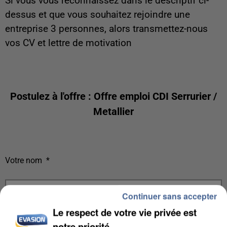
Si vous vous reconnaissez dans le descriptif ci-
dessus et que vous souhaitez rejoindre une
entreprise 3 personnes, alors transmettez-nous
vos CV et lettre de motivation
Postulez à l'offre : Offre emploi CDI Serrurier /
Metallier
Votre nom
*
Continuer sans accepter
Le respect de votre vie privée est
Votre e-mail
*
notre priorité