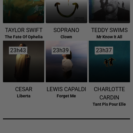
TAYLOR SWIFT
SOPRANO
TEDDY SWIMS
The Fate Of Ophelia
Clown
Mr Know It All
23h43
23h43
23h39
23h39
23h37
23h37
CESAR
LEWIS CAPALDI
CHARLOTTE
Liberta
Forget Me
CARDIN
Tant Pis Pour Elle