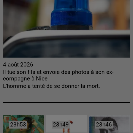
4 août 2026
Il tue son fils et envoie des photos à son ex-
compagne à Nice
L'homme a tenté de se donner la mort.
23h53
23h53
23h49
23h49
23h46
23h46