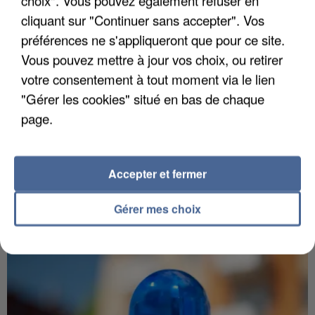
choix". Vous pouvez également refuser en
cliquant sur "Continuer sans accepter". Vos
préférences ne s'appliqueront que pour ce site.
Vous pouvez mettre à jour vos choix, ou retirer
votre consentement à tout moment via le lien
"Gérer les cookies" situé en bas de chaque
page.
5 août 2026
L’un des fondateurs supposés de la DZ Mafia
interpellé en Algérie
Accepter et fermer
Il est soupçonné d'y avoir mené ses opérations en
Gérer mes choix
France.