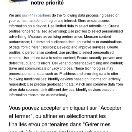
notre priorité
We and
our (447) partners
do the following data processing based on
your consent and/or our legitimate interest: Store and/or access
information on a device; Use limited data to select advertising; Create
profiles for personalised advertising; Use profiles to select personalised
advertising; Measure advertising performance; Measure content
performance; Understand audiences through statistics or combinations
of data from different sources; Develop and improve services; Create
profiles to personalise content; Use profiles to select personalised
content; Use limited data to select content; Ensure security, prevent and
7h56
detect fraud, and fix errors; Deliver and present advertising and content;
Save and communicate privacy choices. These technologies may
Une touriste de l’Oise emportée par une coulée de
process personal data such as IP address and browsing data to offer
boue en Haute-Savoie
following functionalities: Identify devices based on information actively
Son corps a été retrouvé à cinq kilomètres de là.
requested; Use precise geolocation data; Match and combine data from
other data sources; Link different devices; Identify devices based on
information transmitted automatically.
Vous pouvez accepter en cliquant sur "Accepter
et fermer", ou affiner en sélectionnant les
finalités et/ou partenaires dans "Gérer mes