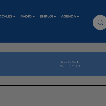
OCALES
RADIO
EMPLOI
AGENDA
Men In Black
WILL SMITH