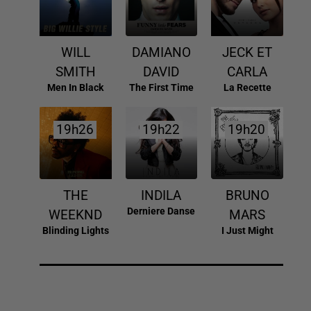
WILL
DAMIANO
JECK ET
SMITH
DAVID
CARLA
Men In Black
The First Time
La Recette
19h26
19h26
19h22
19h22
19h20
19h20
THE
INDILA
BRUNO
Derniere Danse
WEEKND
MARS
Blinding Lights
I Just Might