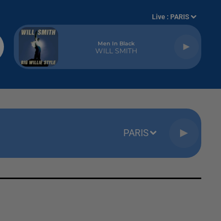
Live :
PARIS
Men In Black
WILL SMITH
PARIS