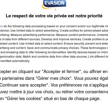
Le respect de votre vie privée est notre priorité
 la lumière. L'équipe est partie, vous êtes seuls, dans le noir.
 l'aide de votre lampe torche !
ers
do the following data processing based on your consent and/or our legitimate int
'interprétation de la Renaissance !
device; Use limited data to select advertising; Create profiles for personalised adver
vertising; Measure advertising performance; Measure content performance; Unders
ns of data from different sources; Develop and improve services; Create profiles to 
alised content; Use limited data to select content; Ensure security, prevent and detect
ertising and content; Save and communicate privacy choices. These technologies
and browsing data to offer following functionalities: Identify devices based on infor
eolocation data; Match and combine data from other data sources; Link different de
nsmitted automatically.
 20h30
pter en cliquant sur "Accepter et fermer", ou affiner en
 0h00
/ou partenaires dans "Gérer mes choix". Vous pouvez éga
"Continuer sans accepter". Vos préférences ne s'appliqu
uvez mettre à jour vos choix, ou retirer votre consenteme
en "Gérer les cookies" situé en bas de chaque page.