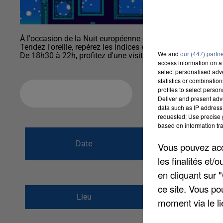
À l'occasion de la Nuit européenne des Musées, le CiR éteint
Tendez l'oreille, repérez les indices et retrouvez la sortie à
We and
our (447) partn
De 18h30 à 22h, profitez d'une visite originale du Centre d
access information on a 
select personalised ad
statistics or combinatio
profiles to select person
Ajouter à votre calendrier
Deliver and present adv
data such as IP address 
requested; Use precise g
based on information tra
du
13 mai 2023 à
Date
Vous pouvez acce
au
14 mai 2023 à
les finalités et
en cliquant sur 
ce site. Vous po
1 Place du Château
Lieu
moment via le li
28260
ANET