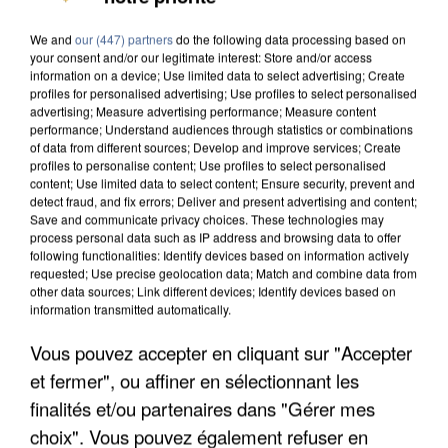
We and
our (447) partners
do the following data processing based on
your consent and/or our legitimate interest: Store and/or access
information on a device; Use limited data to select advertising; Create
profiles for personalised advertising; Use profiles to select personalised
advertising; Measure advertising performance; Measure content
performance; Understand audiences through statistics or combinations
of data from different sources; Develop and improve services; Create
profiles to personalise content; Use profiles to select personalised
content; Use limited data to select content; Ensure security, prevent and
detect fraud, and fix errors; Deliver and present advertising and content;
Save and communicate privacy choices. These technologies may
process personal data such as IP address and browsing data to offer
following functionalities: Identify devices based on information actively
requested; Use precise geolocation data; Match and combine data from
other data sources; Link different devices; Identify devices based on
information transmitted automatically.
Vous pouvez accepter en cliquant sur "Accepter
L’UN DES FONDATEURS SUPPOSÉS DE LA DZ
et fermer", ou affiner en sélectionnant les
MAFIA INTERPELLÉ EN ALGÉRIE
finalités et/ou partenaires dans "Gérer mes
choix". Vous pouvez également refuser en