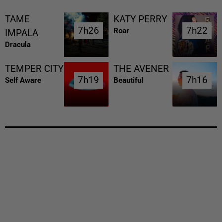
TAME
KATY PERRY
7h26
7h26
7h22
7h22
Roar
IMPALA
Dracula
TEMPER CITY
THE AVENER
7h19
7h19
7h16
7h16
Self Aware
Beautiful