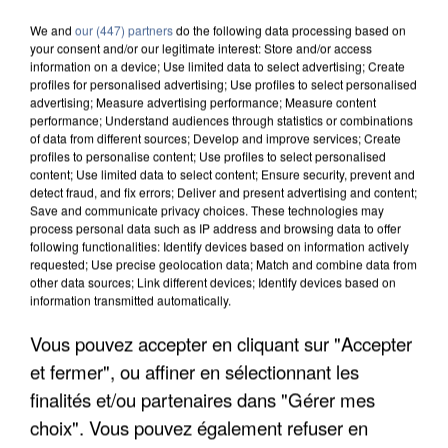
We and
our (447) partners
do the following data processing based on
your consent and/or our legitimate interest: Store and/or access
information on a device; Use limited data to select advertising; Create
profiles for personalised advertising; Use profiles to select personalised
advertising; Measure advertising performance; Measure content
performance; Understand audiences through statistics or combinations
of data from different sources; Develop and improve services; Create
profiles to personalise content; Use profiles to select personalised
content; Use limited data to select content; Ensure security, prevent and
detect fraud, and fix errors; Deliver and present advertising and content;
Save and communicate privacy choices. These technologies may
process personal data such as IP address and browsing data to offer
following functionalities: Identify devices based on information actively
requested; Use precise geolocation data; Match and combine data from
other data sources; Link different devices; Identify devices based on
information transmitted automatically.
LES DONNÉES DE 300 000 CLIENTS DÉROBÉES À
Vous pouvez accepter en cliquant sur "Accepter
INTERMARCHÉ APRÈS UNE...
et fermer", ou affiner en sélectionnant les
finalités et/ou partenaires dans "Gérer mes
choix". Vous pouvez également refuser en