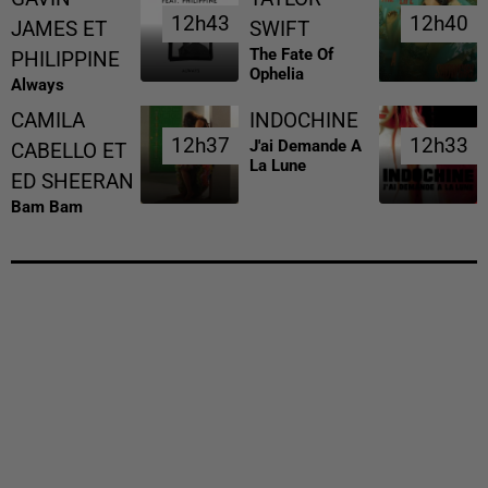
12h43
12h43
12h40
12h40
JAMES ET
SWIFT
The Fate Of
PHILIPPINE
Ophelia
Always
CAMILA
INDOCHINE
12h37
12h37
12h33
12h33
J'ai Demande A
CABELLO ET
La Lune
ED SHEERAN
Bam Bam