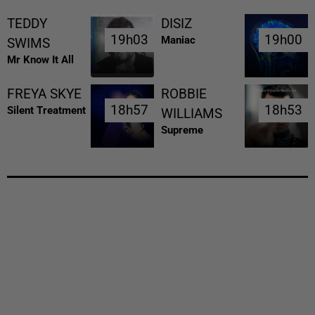
TEDDY
DISIZ
19h03
19h03
19h00
19h00
Maniac
SWIMS
Mr Know It All
FREYA SKYE
ROBBIE
18h57
18h57
18h53
18h53
Silent Treatment
WILLIAMS
Supreme