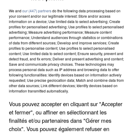
We and
our (447) partners
do the following data processing based on
your consent and/or our legitimate interest: Store and/or access
information on a device; Use limited data to select advertising; Create
profiles for personalised advertising; Use profiles to select personalised
advertising; Measure advertising performance; Measure content
performance; Understand audiences through statistics or combinations
of data from different sources; Develop and improve services; Create
profiles to personalise content; Use profiles to select personalised
content; Use limited data to select content; Ensure security, prevent and
detect fraud, and fix errors; Deliver and present advertising and content;
Save and communicate privacy choices. These technologies may
process personal data such as IP address and browsing data to offer
following functionalities: Identify devices based on information actively
requested; Use precise geolocation data; Match and combine data from
other data sources; Link different devices; Identify devices based on
information transmitted automatically.
Vous pouvez accepter en cliquant sur "Accepter
APRÈS TOUTES CES CANICULES, LES REFUGES
et fermer", ou affiner en sélectionnant les
DE FAUNE SAUVAGE SONT...
finalités et/ou partenaires dans "Gérer mes
choix". Vous pouvez également refuser en