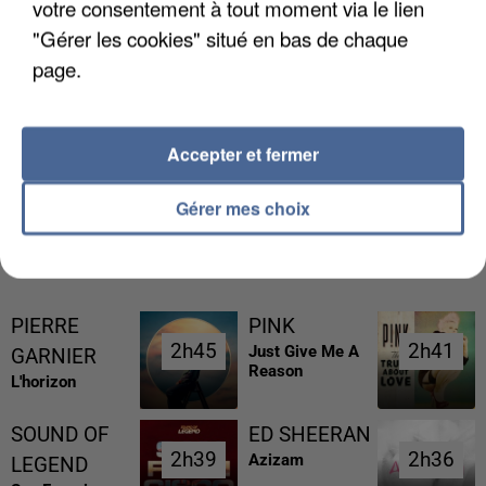
votre consentement à tout moment via le lien
"Gérer les cookies" situé en bas de chaque
page.
L’UN DES FONDATEURS SUPPOSÉS DE LA DZ
MAFIA INTERPELLÉ EN ALGÉRIE
Accepter et fermer
Gérer mes choix
RÉCEMMENT DIFFUSÉ
PIERRE
PINK
2h45
2h45
2h41
2h41
Just Give Me A
GARNIER
Reason
L'horizon
SOUND OF
ED SHEERAN
2h39
2h39
2h36
2h36
Azizam
LEGEND