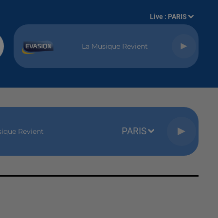
Live :
PARIS
La Musique Revient
PARIS
ique Revient