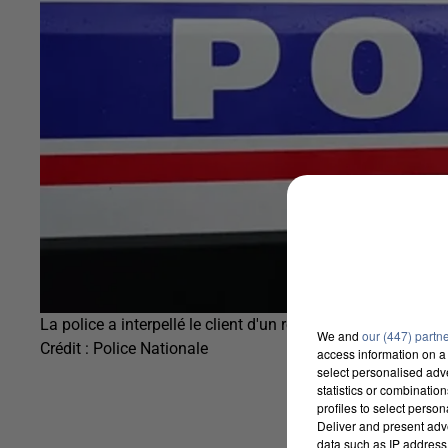
La police a interpellé le client d'un restaurant ivre.
We and
our (447) partn
Crédit :
Police Nationale
access information on a 
select personalised ad
statistics or combinatio
profiles to select person
Deliver and present adv
data such as IP address 