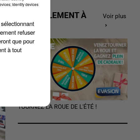
vices; Identify devices
ACTUELLEMENT À
Voir plus
t
 sélectionnant
GAGNER
lement refuser
eront que pour
nt à tout
TOURNEZ LA ROUE DE L'ÉTÉ !