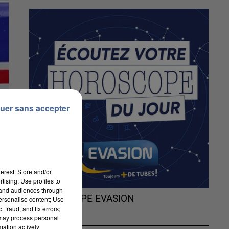
uer sans accepter
erest: Store and/or
tising; Use profiles to
tand audiences through
L'HOROSCOPE EVASION
personalise content; Use
 fraud, and fix errors;
 may process personal
mation actively