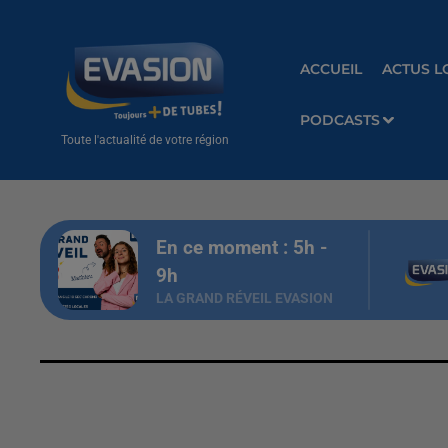
ACCUEIL
ACTUS L
PODCASTS
Toute l'actualité de votre région
En ce moment :
5
h -
9
h
LA GRAND RÉVEIL EVASION