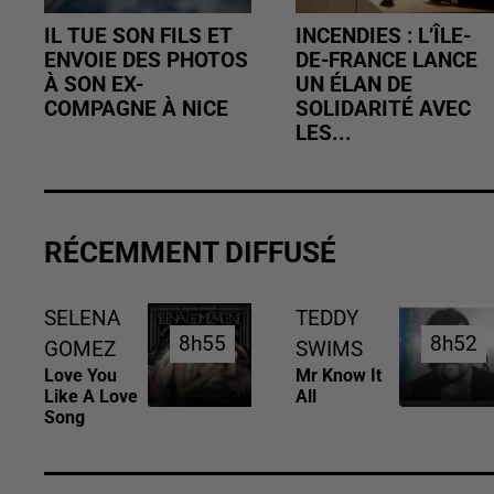
IL TUE SON FILS ET
INCENDIES : L’ÎLE-
ENVOIE DES PHOTOS
DE-FRANCE LANCE
À SON EX-
UN ÉLAN DE
COMPAGNE À NICE
SOLIDARITÉ AVEC
LES...
RÉCEMMENT DIFFUSÉ
SELENA
TEDDY
8h55
8h55
8h52
8h52
GOMEZ
SWIMS
Love You
Mr Know It
Like A Love
All
Song