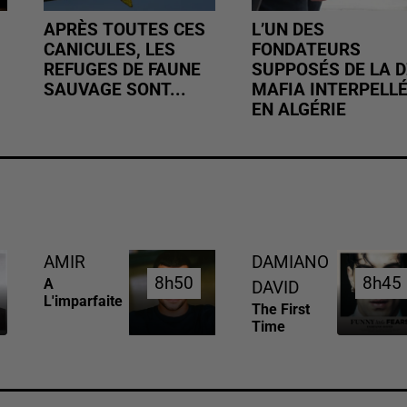
APRÈS TOUTES CES
L’UN DES
CANICULES, LES
FONDATEURS
REFUGES DE FAUNE
SUPPOSÉS DE LA D
SAUVAGE SONT...
MAFIA INTERPELL
EN ALGÉRIE
AMIR
DAMIANO
8h50
8h50
8h45
8h45
A
DAVID
L'imparfaite
The First
Time