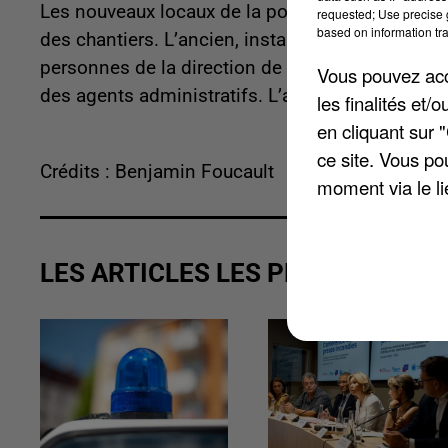
Les nouveaux locaux de la police municipale inau
requested; Use precise g
based on information tra
des chantiers. L’ancien, installé dans le quartier
personnes de la direction de la sécurité travaille
Vous pouvez acce
des agents administratifs. L’ancien bâtiment ac
les finalités et
en cliquant sur 
ce site. Vous po
Crédits : Benjamin Foucault
moment via le li
LES ARTICLES LES PLUS VUS