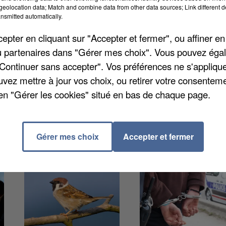
gurés à Versailles. Il est dorénavant placé quartier
eolocation data; Match and combine data from other data sources; Link different de
nsmitted automatically.
 Notre-Dame, était devenu trop petit. Au total, 85
nt sur le site : 28 policiers municipaux, 35 de l’ASVP e
pter en cliquant sur "Accepter et fermer", ou affiner en
cueillera bientôt un cabinet médical.
/ou partenaires dans "Gérer mes choix". Vous pouvez éga
"Continuer sans accepter". Vos préférences ne s'appliqu
uvez mettre à jour vos choix, ou retirer votre consenteme
en "Gérer les cookies" situé en bas de chaque page.
Gérer mes choix
Accepter et fermer