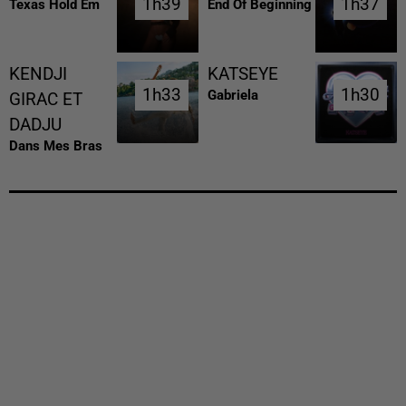
1h39
1h39
1h37
1h37
Texas Hold Em
End Of Beginning
KENDJI
KATSEYE
1h33
1h33
1h30
1h30
Gabriela
GIRAC ET
DADJU
Dans Mes Bras