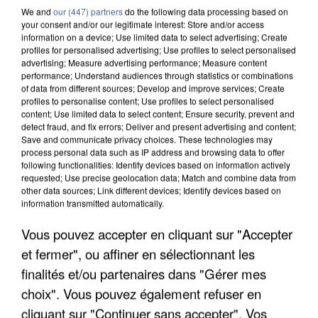
We and
our (447) partners
do the following data processing based on
your consent and/or our legitimate interest: Store and/or access
information on a device; Use limited data to select advertising; Create
profiles for personalised advertising; Use profiles to select personalised
advertising; Measure advertising performance; Measure content
performance; Understand audiences through statistics or combinations
of data from different sources; Develop and improve services; Create
profiles to personalise content; Use profiles to select personalised
content; Use limited data to select content; Ensure security, prevent and
detect fraud, and fix errors; Deliver and present advertising and content;
Save and communicate privacy choices. These technologies may
process personal data such as IP address and browsing data to offer
following functionalities: Identify devices based on information actively
requested; Use precise geolocation data; Match and combine data from
other data sources; Link different devices; Identify devices based on
information transmitted automatically.
APRÈS TOUTES CES CANICULES, LES REFUGES
Vous pouvez accepter en cliquant sur "Accepter
DE FAUNE SAUVAGE SONT...
et fermer", ou affiner en sélectionnant les
finalités et/ou partenaires dans "Gérer mes
choix". Vous pouvez également refuser en
cliquant sur "Continuer sans accepter". Vos