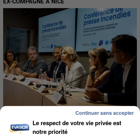
EX-COMPAGNE À NICE
Continuer sans accepter
INCENDIES : L’ÎLE-DE-FRANCE LANCE UN ÉLAN
Le respect de votre vie privée est
DE SOLIDARITÉ AVEC LES...
notre priorité