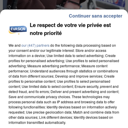
Continuer sans accepter
Le respect de votre vie privée est
notre priorité
We and
our (447) partners
do the following data processing based on
your consent and/or our legitimate interest: Store and/or access
information on a device; Use limited data to select advertising; Create
profiles for personalised advertising; Use profiles to select personalised
L’UN DES FONDATEURS SUPPOSÉS DE LA DZ
advertising; Measure advertising performance; Measure content
MAFIA INTERPELLÉ EN ALGÉRIE
performance; Understand audiences through statistics or combinations
of data from different sources; Develop and improve services; Create
profiles to personalise content; Use profiles to select personalised
content; Use limited data to select content; Ensure security, prevent and
detect fraud, and fix errors; Deliver and present advertising and content;
Save and communicate privacy choices. These technologies may
process personal data such as IP address and browsing data to offer
following functionalities: Identify devices based on information actively
requested; Use precise geolocation data; Match and combine data from
other data sources; Link different devices; Identify devices based on
information transmitted automatically.