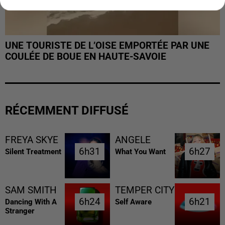
UNE TOURISTE DE L’OISE EMPORTÉE PAR UNE
COULÉE DE BOUE EN HAUTE-SAVOIE
RÉCEMMENT DIFFUSÉ
FREYA SKYE
ANGELE
6h31
6h31
6h27
6h27
Silent Treatment
What You Want
SAM SMITH
TEMPER CITY
6h24
6h24
6h21
6h21
Dancing With A
Self Aware
Stranger