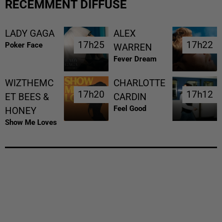
RÉCEMMENT DIFFUSÉ
LADY GAGA
ALEX
17h25
17h25
17h22
17h22
Poker Face
WARREN
Fever Dream
WIZTHEMC
CHARLOTTE
17h20
17h20
17h12
17h12
ET BEES &
CARDIN
Feel Good
HONEY
Show Me Loves