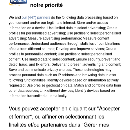
INCENDIES : L’ÎLE-DE-FRANCE LANCE UN ÉLAN
notre priorité
DE SOLIDARITÉ AVEC LES...
We and
our (447) partners
do the following data processing based on
your consent and/or our legitimate interest: Store and/or access
information on a device; Use limited data to select advertising; Create
profiles for personalised advertising; Use profiles to select personalised
advertising; Measure advertising performance; Measure content
performance; Understand audiences through statistics or combinations
of data from different sources; Develop and improve services; Create
profiles to personalise content; Use profiles to select personalised
content; Use limited data to select content; Ensure security, prevent and
detect fraud, and fix errors; Deliver and present advertising and content;
Save and communicate privacy choices. These technologies may
process personal data such as IP address and browsing data to offer
following functionalities: Identify devices based on information actively
requested; Use precise geolocation data; Match and combine data from
other data sources; Link different devices; Identify devices based on
information transmitted automatically.
Vous pouvez accepter en cliquant sur "Accepter
APRÈS TOUTES CES CANICULES, LES REFUGES
et fermer", ou affiner en sélectionnant les
DE FAUNE SAUVAGE SONT...
finalités et/ou partenaires dans "Gérer mes