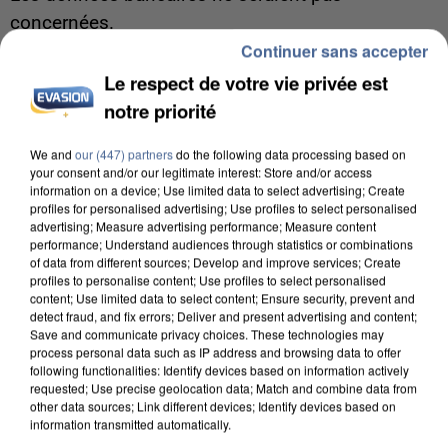
concernées.
Continuer sans accepter
Le respect de votre vie privée est
notre priorité
We and
our (447) partners
do the following data processing based on
your consent and/or our legitimate interest: Store and/or access
information on a device; Use limited data to select advertising; Create
profiles for personalised advertising; Use profiles to select personalised
advertising; Measure advertising performance; Measure content
performance; Understand audiences through statistics or combinations
of data from different sources; Develop and improve services; Create
profiles to personalise content; Use profiles to select personalised
content; Use limited data to select content; Ensure security, prevent and
detect fraud, and fix errors; Deliver and present advertising and content;
Save and communicate privacy choices. These technologies may
process personal data such as IP address and browsing data to offer
following functionalities: Identify devices based on information actively
8h00
requested; Use precise geolocation data; Match and combine data from
other data sources; Link different devices; Identify devices based on
Un second cadre de la DZ Mafia interpellé en
information transmitted automatically.
Algérie