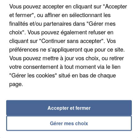
Un cofondateur du réseau avait été interpellé
Vous pouvez accepter en cliquant sur "Accepter
quelques jours plus tôt.
et fermer", ou affiner en sélectionnant les
finalités et/ou partenaires dans "Gérer mes
choix". Vous pouvez également refuser en
cliquant sur "Continuer sans accepter". Vos
préférences ne s'appliqueront que pour ce site.
Vous pouvez mettre à jour vos choix, ou retirer
votre consentement à tout moment via le lien
"Gérer les cookies" situé en bas de chaque
page.
Accepter et fermer
Gérer mes choix
6 août 2026
Gabriel Attal et Raphaël Glucksmann visés par des