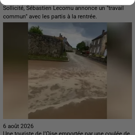
ingérences...
Sollicité, Sébastien Lecornu annonce un "travail
commun" avec les partis à la rentrée.
6 août 2026
Une touriste de l’Oise emportée par une coulée de