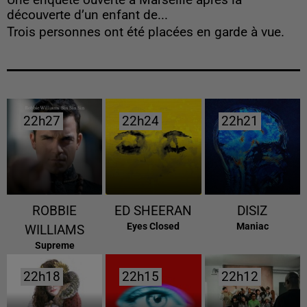
Une enquête ouverte à Marseille après la
découverte d’un enfant de...
Trois personnes ont été placées en garde à vue.
22h27
22h27
22h24
22h24
22h21
22h21
ROBBIE
ED SHEERAN
DISIZ
Eyes Closed
Maniac
WILLIAMS
Supreme
22h18
22h18
22h15
22h15
22h12
22h12