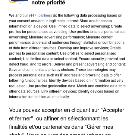
notre priorité
DE SOLIDARITÉ AVEC LES...
We and
our (447) partners
do the following data processing based on
your consent and/or our legitimate interest: Store and/or access
information on a device; Use limited data to select advertising; Create
profiles for personalised advertising; Use profiles to select personalised
advertising; Measure advertising performance; Measure content
performance; Understand audiences through statistics or combinations
of data from different sources; Develop and improve services; Create
profiles to personalise content; Use profiles to select personalised
content; Use limited data to select content; Ensure security, prevent and
detect fraud, and fix errors; Deliver and present advertising and content;
Save and communicate privacy choices. These technologies may
process personal data such as IP address and browsing data to offer
following functionalities: Identify devices based on information actively
requested; Use precise geolocation data; Match and combine data from
other data sources; Link different devices; Identify devices based on
information transmitted automatically.
Vous pouvez accepter en cliquant sur "Accepter
APRÈS TOUTES CES CANICULES, LES REFUGES
et fermer", ou affiner en sélectionnant les
DE FAUNE SAUVAGE SONT...
finalités et/ou partenaires dans "Gérer mes
choix". Vous pouvez également refuser en