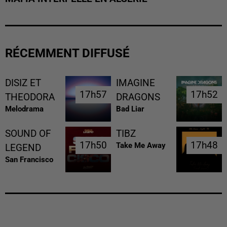
RÉCEMMENT DIFFUSÉ
DISIZ ET
IMAGINE
17h57
17h57
17h52
17h52
THEODORA
DRAGONS
Melodrama
Bad Liar
SOUND OF
TIBZ
17h50
17h50
17h48
17h48
Take Me Away
LEGEND
San Francisco