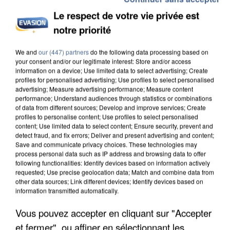
Le respect de votre vie privée est
notre priorité
INCENDIES : L’ÎLE-DE-FRANCE LANCE UN ÉLAN
We and
our (447) partners
do the following data processing based on
your consent and/or our legitimate interest: Store and/or access
DE SOLIDARITÉ AVEC LES...
information on a device; Use limited data to select advertising; Create
profiles for personalised advertising; Use profiles to select personalised
advertising; Measure advertising performance; Measure content
performance; Understand audiences through statistics or combinations
of data from different sources; Develop and improve services; Create
profiles to personalise content; Use profiles to select personalised
content; Use limited data to select content; Ensure security, prevent and
detect fraud, and fix errors; Deliver and present advertising and content;
Save and communicate privacy choices. These technologies may
process personal data such as IP address and browsing data to offer
following functionalities: Identify devices based on information actively
requested; Use precise geolocation data; Match and combine data from
other data sources; Link different devices; Identify devices based on
information transmitted automatically.
Vous pouvez accepter en cliquant sur "Accepter
et fermer", ou affiner en sélectionnant les