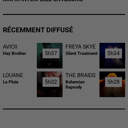
RÉCEMMENT DIFFUSÉ
AVICII
FREYA SKYE
5h37
5h37
5h34
5h34
Hey Brother
Silent Treatment
LOUANE
THE BRAIDS
5h32
5h32
5h28
5h28
La Pluie
Bohemian
Rapsody