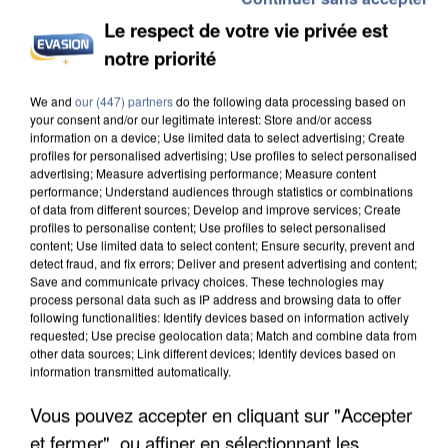
Le respect de votre vie privée est
notre priorité
INCENDIES : L’ÎLE-DE-FRANCE LANCE UN ÉLAN
We and
our (447) partners
do the following data processing based on
your consent and/or our legitimate interest: Store and/or access
DE SOLIDARITÉ AVEC LES...
information on a device; Use limited data to select advertising; Create
profiles for personalised advertising; Use profiles to select personalised
advertising; Measure advertising performance; Measure content
performance; Understand audiences through statistics or combinations
of data from different sources; Develop and improve services; Create
profiles to personalise content; Use profiles to select personalised
content; Use limited data to select content; Ensure security, prevent and
detect fraud, and fix errors; Deliver and present advertising and content;
Save and communicate privacy choices. These technologies may
process personal data such as IP address and browsing data to offer
following functionalities: Identify devices based on information actively
requested; Use precise geolocation data; Match and combine data from
other data sources; Link different devices; Identify devices based on
information transmitted automatically.
Vous pouvez accepter en cliquant sur "Accepter
et fermer", ou affiner en sélectionnant les