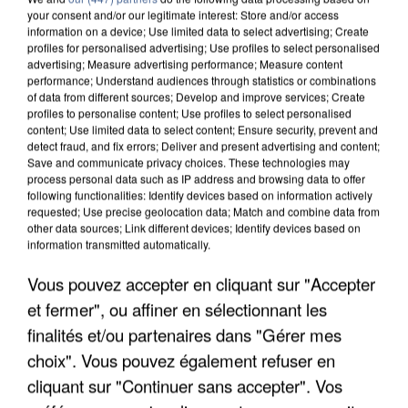
your consent and/or our legitimate interest: Store and/or access
information on a device; Use limited data to select advertising; Create
profiles for personalised advertising; Use profiles to select personalised
advertising; Measure advertising performance; Measure content
performance; Understand audiences through statistics or combinations
of data from different sources; Develop and improve services; Create
profiles to personalise content; Use profiles to select personalised
content; Use limited data to select content; Ensure security, prevent and
detect fraud, and fix errors; Deliver and present advertising and content;
Save and communicate privacy choices. These technologies may
process personal data such as IP address and browsing data to offer
following functionalities: Identify devices based on information actively
requested; Use precise geolocation data; Match and combine data from
other data sources; Link different devices; Identify devices based on
information transmitted automatically.
UNE TOURISTE DE L’OISE EMPORTÉE PAR UNE
COULÉE DE BOUE EN HAUTE-SAVOIE
Vous pouvez accepter en cliquant sur "Accepter
et fermer", ou affiner en sélectionnant les
finalités et/ou partenaires dans "Gérer mes
choix". Vous pouvez également refuser en
cliquant sur "Continuer sans accepter". Vos