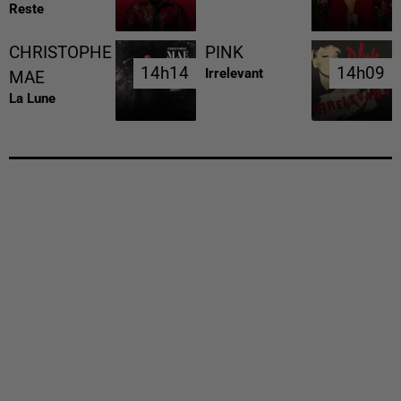
Reste
CHRISTOPHE
PINK
14h14
14h14
14h09
14h09
Irrelevant
MAE
La Lune