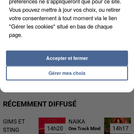
préférences ne s'appliqueront que pour ce site.
Vous pouvez mettre à jour vos choix, ou retirer
votre consentement à tout moment via le lien
"Gérer les cookies" situé en bas de chaque
page.
Accepter et fermer
LES DONNÉES DE 300 000 CLIENTS DÉROBÉES À
INTERMARCHÉ APRÈS UNE...
Gérer mes choix
RÉCEMMENT DIFFUSÉ
GIMS ET
NAIKA
14h20
14h20
14h17
14h17
One Track Mind
STING