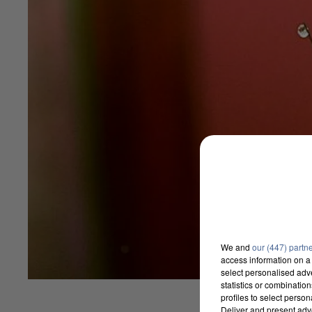
We and
our (447) partn
access information on a 
select personalised ad
statistics or combinatio
profiles to select person
Deliver and present adv