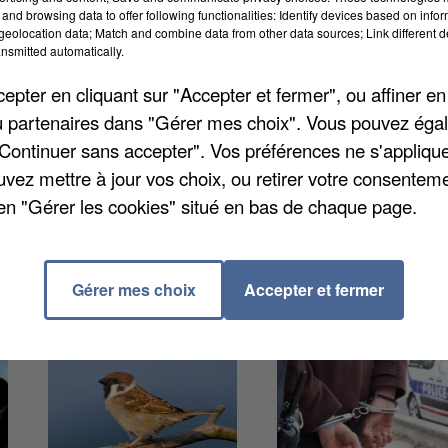
and browsing data to offer following functionalities: Identify devices based on infor
eolocation data; Match and combine data from other data sources; Link different de
uvent à la Picardie. Pourtant d’après le JDD, l’Ile-d
nsmitted automatically.
Le syndicat des médecins généralistes tire la sonnet
pter en cliquant sur "Accepter et fermer", ou affiner en
ens dont la Seine-et-Marne connaissent la plus faible
/ou partenaires dans "Gérer mes choix". Vous pouvez éga
nne, on compte 61 médecins pour 100.000 habitants.
"Continuer sans accepter". Vos préférences ne s'appliqu
prix dissuasif du foncier dans la région. Les médecins
uvez mettre à jour vos choix, ou retirer votre consenteme
fessions libérales.
en "Gérer les cookies" situé en bas de chaque page.
Gérer mes choix
Accepter et fermer