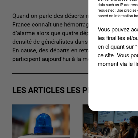
data such as IP address 
requested; Use precise g
Quand on parle des déserts médicaux, on pense so
based on information tra
France connaît une hémorragie de généralistes. 
Vous pouvez acce
d’alarme alors que quatre départements francili
les finalités et
densité de généralistes dans le pays. En Esso
en cliquant sur 
En cause, des départs en retraite massifs et le 
ce site. Vous po
participent aujourd’hui à la mobilisation des pro
moment via le li
LES ARTICLES LES PLUS VUS