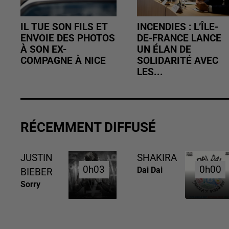
IL TUE SON FILS ET
INCENDIES : L’ÎLE-
ENVOIE DES PHOTOS
DE-FRANCE LANCE
À SON EX-
UN ÉLAN DE
COMPAGNE À NICE
SOLIDARITÉ AVEC
LES...
RÉCEMMENT DIFFUSÉ
JUSTIN
SHAKIRA
0h03
0h03
0h00
0h00
Dai Dai
BIEBER
Sorry