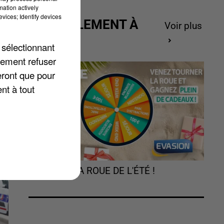
mation actively
vices; Identify devices
ACTUELLEMENT À
e-
Voir plus
GAGNER
te
 sélectionnant
lement refuser
eront que pour
nt à tout
TOURNEZ LA ROUE DE L'ÉTÉ !