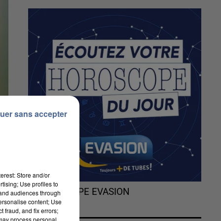
uer sans accepter
erest: Store and/or
tising; Use profiles to
L'HOROSCOPE EVASION
tand audiences through
personalise content; Use
 fraud, and fix errors;
 may process personal