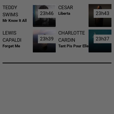
TEDDY
CESAR
23h46
23h46
23h43
23h43
Liberta
SWIMS
Mr Know It All
LEWIS
CHARLOTTE
23h39
23h39
23h37
23h37
CAPALDI
CARDIN
Forget Me
Tant Pis Pour Elle