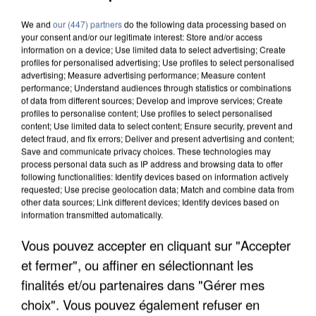
We and
our (447) partners
do the following data processing based on
your consent and/or our legitimate interest: Store and/or access
information on a device; Use limited data to select advertising; Create
profiles for personalised advertising; Use profiles to select personalised
advertising; Measure advertising performance; Measure content
performance; Understand audiences through statistics or combinations
of data from different sources; Develop and improve services; Create
profiles to personalise content; Use profiles to select personalised
content; Use limited data to select content; Ensure security, prevent and
detect fraud, and fix errors; Deliver and present advertising and content;
Save and communicate privacy choices. These technologies may
process personal data such as IP address and browsing data to offer
following functionalities: Identify devices based on information actively
requested; Use precise geolocation data; Match and combine data from
other data sources; Link different devices; Identify devices based on
information transmitted automatically.
Vous pouvez accepter en cliquant sur "Accepter
APRÈS TOUTES CES CANICULES, LES REFUGES
et fermer", ou affiner en sélectionnant les
DE FAUNE SAUVAGE SONT...
finalités et/ou partenaires dans "Gérer mes
choix". Vous pouvez également refuser en