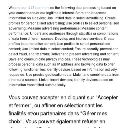
We and
our (447) partners
do the following data processing based on
your consent and/or our legitimate interest: Store and/or access
information on a device; Use limited data to select advertising; Create
profiles for personalised advertising; Use profiles to select personalised
advertising; Measure advertising performance; Measure content
performance; Understand audiences through statistics or combinations
of data from different sources; Develop and improve services; Create
profiles to personalise content; Use profiles to select personalised
content; Use limited data to select content; Ensure security, prevent and
detect fraud, and fix errors; Deliver and present advertising and content;
Save and communicate privacy choices. These technologies may
process personal data such as IP address and browsing data to offer
following functionalities: Identify devices based on information actively
requested; Use precise geolocation data; Match and combine data from
other data sources; Link different devices; Identify devices based on
UN SECOND CADRE DE LA DZ MAFIA
information transmitted automatically.
INTERPELLÉ EN ALGÉRIE
Vous pouvez accepter en cliquant sur "Accepter
et fermer", ou affiner en sélectionnant les
finalités et/ou partenaires dans "Gérer mes
choix". Vous pouvez également refuser en