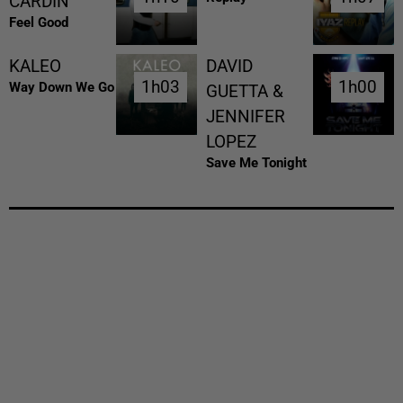
CARDIN
Feel Good
KALEO
DAVID
1h03
1h03
1h00
1h00
Way Down We Go
GUETTA &
JENNIFER
LOPEZ
Save Me Tonight