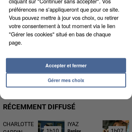
cliquant sur "Continuer sans accepter". Vos
préférences ne s'appliqueront que pour ce site.
Vous pouvez mettre à jour vos choix, ou retirer
votre consentement à tout moment via le lien
"Gérer les cookies" situé en bas de chaque
page.
Accepter et fermer
UNE TOURISTE DE L’OISE EMPORTÉE PAR UNE
COULÉE DE BOUE EN HAUTE-SAVOIE
Gérer mes choix
RÉCEMMENT DIFFUSÉ
CHARLOTTE
IYAZ
1h10
1h10
1h07
1h07
Replay