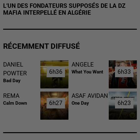
L’UN DES FONDATEURS SUPPOSÉS DE LA DZ
MAFIA INTERPELLÉ EN ALGÉRIE
RÉCEMMENT DIFFUSÉ
DANIEL
ANGELE
6h36
6h36
6h33
6h33
What You Want
POWTER
Bad Day
REMA
ASAF AVIDAN
6h27
6h27
6h23
6h23
Calm Down
One Day