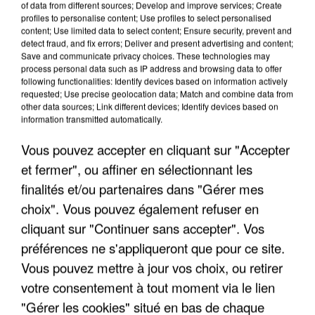
of data from different sources; Develop and improve services; Create
profiles to personalise content; Use profiles to select personalised
content; Use limited data to select content; Ensure security, prevent and
detect fraud, and fix errors; Deliver and present advertising and content;
Save and communicate privacy choices. These technologies may
process personal data such as IP address and browsing data to offer
following functionalities: Identify devices based on information actively
requested; Use precise geolocation data; Match and combine data from
INCENDIES : L’ÎLE-DE-FRANCE LANCE UN ÉLAN
other data sources; Link different devices; Identify devices based on
DE SOLIDARITÉ AVEC LES...
information transmitted automatically.
Vous pouvez accepter en cliquant sur "Accepter
et fermer", ou affiner en sélectionnant les
finalités et/ou partenaires dans "Gérer mes
choix". Vous pouvez également refuser en
cliquant sur "Continuer sans accepter". Vos
préférences ne s'appliqueront que pour ce site.
Vous pouvez mettre à jour vos choix, ou retirer
votre consentement à tout moment via le lien
"Gérer les cookies" situé en bas de chaque