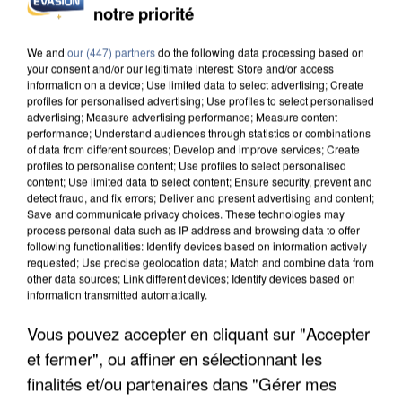
notre priorité
APRÈS TOUTES CES CANICULES, LES REFUGES
DE FAUNE SAUVAGE SONT...
We and
our (447) partners
do the following data processing based on
your consent and/or our legitimate interest: Store and/or access
information on a device; Use limited data to select advertising; Create
profiles for personalised advertising; Use profiles to select personalised
advertising; Measure advertising performance; Measure content
performance; Understand audiences through statistics or combinations
of data from different sources; Develop and improve services; Create
profiles to personalise content; Use profiles to select personalised
content; Use limited data to select content; Ensure security, prevent and
detect fraud, and fix errors; Deliver and present advertising and content;
Save and communicate privacy choices. These technologies may
process personal data such as IP address and browsing data to offer
following functionalities: Identify devices based on information actively
requested; Use precise geolocation data; Match and combine data from
other data sources; Link different devices; Identify devices based on
information transmitted automatically.
Vous pouvez accepter en cliquant sur "Accepter
et fermer", ou affiner en sélectionnant les
L’UN DES FONDATEURS SUPPOSÉS DE LA DZ
MAFIA INTERPELLÉ EN ALGÉRIE
finalités et/ou partenaires dans "Gérer mes