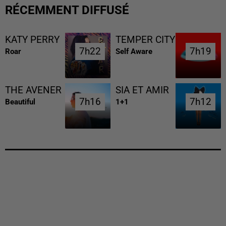
RÉCEMMENT DIFFUSÉ
KATY PERRY
TEMPER CITY
7h22
7h22
7h19
7h19
Roar
Self Aware
THE AVENER
SIA ET AMIR
7h16
7h16
7h12
7h12
Beautiful
1+1